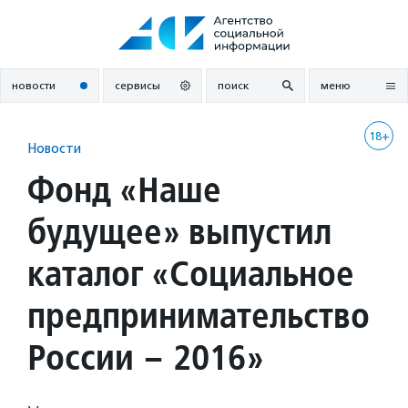
Перейти
к
содержанию
новости
сервисы
поиск
меню
18+
Новости
Фонд «Наше
будущее» выпустил
каталог «Социальное
предпринимательство
России – 2016»