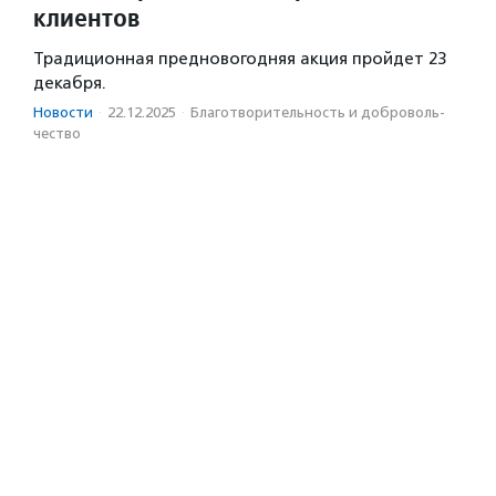
клиентов
Традиционная предновогодняя акция пройдет 23
декабря.
Новости
·
22.12.2025
·
Благотвори­тель­ность и доброволь­
чест­во