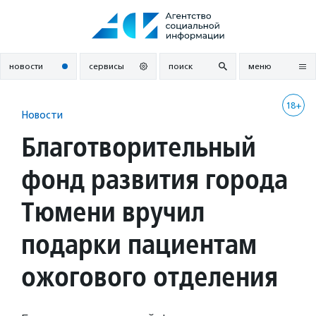
Перейти
к
содержанию
новости
сервисы
поиск
меню
18+
Новости
Благотворительный
фонд развития города
Тюмени вручил
подарки пациентам
ожогового отделения