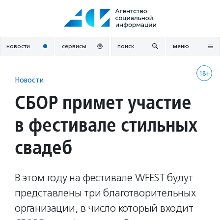
Перейти
к
содержанию
новости
сервисы
поиск
меню
18+
Новости
СБОР примет участие
в фестивале стильных
свадеб
В этом году на фестивале WFEST будут
представлены три благотворительных
организации, в число который входит