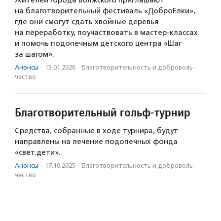
Жителей города Волжского приглашают
на благотворительный фестиваль «ДоброЕлки»,
где они смогут сдать хвойные деревья
на переработку, поучаствовать в мастер-классах
и помочь подопечным детского центра «Шаг
за шагом».
Анонсы
·
13.01.2026
·
Благотвори­тель­ность и доброволь­
чест­во
Благотворительный гольф-турнир
Средства, собранные в ходе турнира, будут
направлены на лечение подопечных фонда
«свет.дети».
Анонсы
·
17.10.2025
·
Благотвори­тель­ность и доброволь­
чест­во