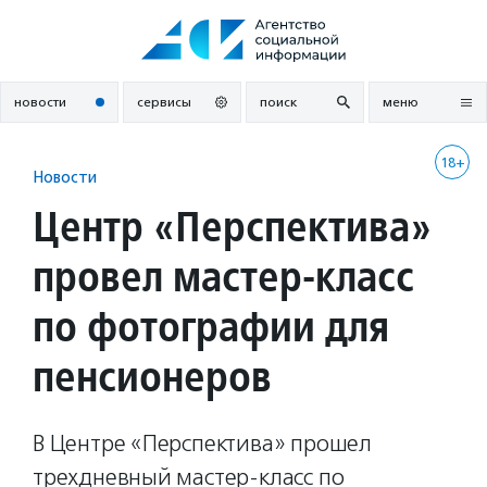
Перейти
к
содержанию
новости
сервисы
поиск
меню
18+
Новости
Центр «Перспектива»
провел мастер-класс
по фотографии для
пенсионеров
В Центре «Перспектива» прошел
трехдневный мастер-класс по