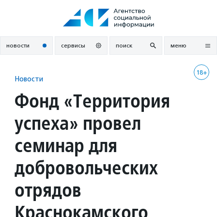
Перейти
к
содержанию
новости
сервисы
поиск
меню
18+
Новости
Фонд «Территория
успеха» провел
семинар для
добровольческих
отрядов
Краснокамского