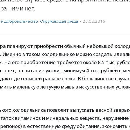
за ними нет.
ь и доброволь­чест­во
,
Окружающая среда
·
26.02.2016
ра планируют приобрести обычный небольшой холод
t. Именно в таком холодильнике можно создать идеал
. На его приобретение требуется около 8,5 тыс. рубле
ыпает, на питание уходит минимум 4 тыс. рублей в мес
ждают детенышей раньше срока. В большинстве случа
мить маленькую летучую мышь в искусственных услов
кого холодильника позволит выпускать весной зверьк
остаток витаминов и минеральных веществ, нарушение
епонок) в естественную среду обитания, экономить 