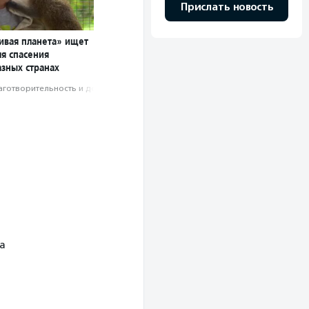
Прислать новость
ивая планета» ищет
ля спасения
азных странах
аготвори­тель­ность и доброволь­чест­во
а