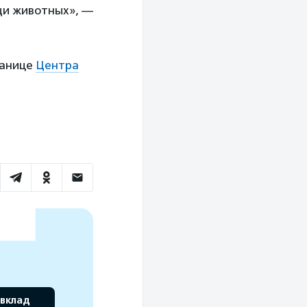
щи животных», —
ранице
Центра
 вклад