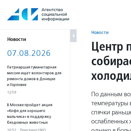
Перейти
к
содержанию
Новости
Новости
Центр 
07.08.2026
собира
Патриаршая гуманитарная
холоди
миссия ищет волонтеров для
ремонта домов в Донецке
и Горловке
12:59
По данным во
температуры 
В Москве пройдет акция
«Кофе для хорошего
спячки раньш
мальчика» в поддержку
ослабленных 
бездомных животных
однако в боль
10:52
·
Прислано НКО