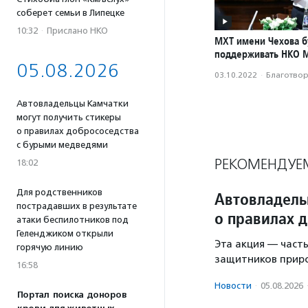
соберет семьи в Липецке
10:32
·
Прислано НКО
МХТ имени Чехова б
поддерживать НКО 
05.08.2026
03.10.2022
·
Благотвори
Автовладельцы Камчатки
могут получить стикеры
о правилах добрососедства
с бурыми медведями
РЕКОМЕНДУЕ
18:02
Для родственников
Автовладель
пострадавших в результате
о правилах 
атаки беспилотников под
Геленджиком открыли
Эта акция — част
горячую линию
защитников прир
16:58
Новости
·
05.08.2026
Портал поиска доноров