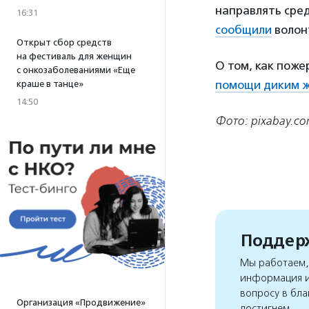
направлять сре
16:31
сообщили
волон
Открыт сбор средств
на фестиваль для женщин
О том, как поже
с онкозаболеваниями «Еще
помощи диким 
краше в танце»
14:50
Фото: pixabay.c
Поддерж
Мы работаем, 
информация и
вопросу в бла
Организация «Продвижение»
достигнем