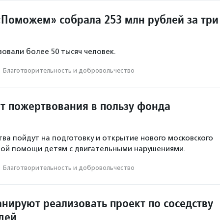
Поможем» собрала 253 млн рублей за три
овали более 50 тысяч человек.
·
Благотвори­тель­ность и доброволь­чест­во
ит пожертвования в пользу фонда
ва пойдут на подготовку и открытие нового московского
ной помощи детям с двигательными нарушениями.
·
Благотвори­тель­ность и доброволь­чест­во
анируют реализовать проект по соседству
дей