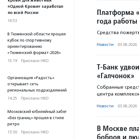
крови для животных
«Одной Крови» заработал
Платформа «
по всей России
года работы
16:53
Средства пожертв
В Тюменской области прошел
кубок по спортивному
Новости
·
03.08.2026
ориентированию
«Тюменский формат-2026»
15:19
·
Прислано НКО
Т-Банк удво
«Галчонок»
Организация «Радость»
открывает сеть
Собранные средст
региональных подразделений
центра комплекс
14:25
·
Прислано НКО
Новости
·
03.08.2026
Московский юбилейный забег
«Без границ» прошел в стиле
ретро
В Москве пл
13:30
·
Прислано НКО
бобров и лю