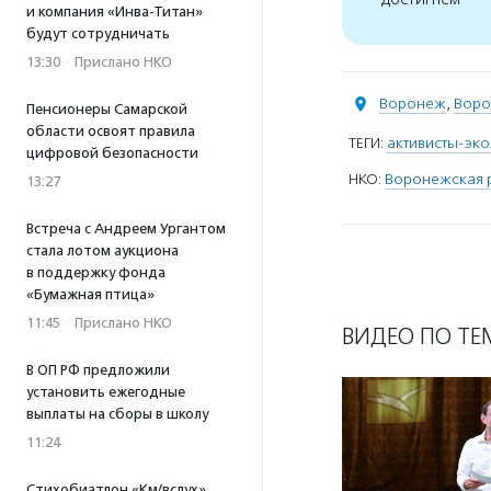
и компания «Инва-Титан»
будут сотрудничать
13:30
·
Прислано НКО
Воронеж
,
Воро
Пенсионеры Самарской
области освоят правила
ТЕГИ:
активисты-эк
цифровой безопасности
НКО:
Воронежская р
13:27
Встреча с Андреем Ургантом
стала лотом аукциона
в поддержку фонда
«Бумажная птица»
11:45
·
Прислано НКО
ВИДЕО ПО ТЕ
В ОП РФ предложили
установить ежегодные
выплаты на сборы в школу
11:24
Стихобиатлон «Км/вслух»