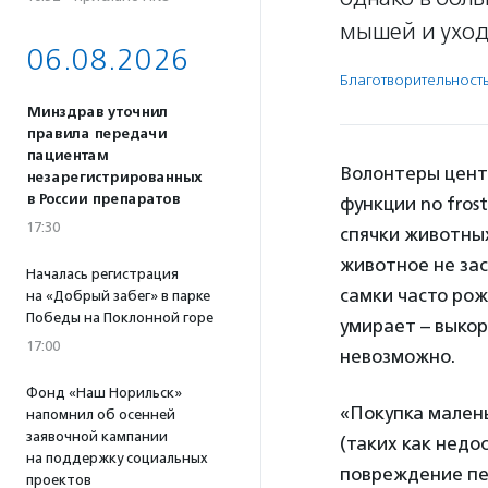
мышей и уход 
06.08.2026
Благотвори­тель­ност
Минздрав уточнил
правила передачи
пациентам
Волонтеры цент
незарегистрированных
в России препаратов
функции no fros
17:30
спячки животных
животное не зас
Началась регистрация
самки часто ро
на «Добрый забег» в парке
Победы на Поклонной горе
умирает – выкор
17:00
невозможно.
Фонд «Наш Норильск»
«Покупка малень
напомнил об осенней
заявочной кампании
(таких как нед
на поддержку социальных
повреждение пер
проектов