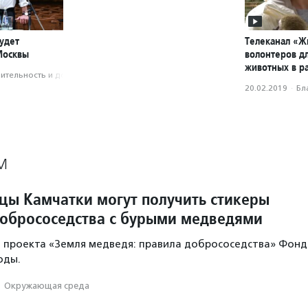
удет
Телеканал «Ж
Москвы
волонтеров д
животных в р
­тель­ность и доброволь­чест­во
20.02.2019
·
Бл
М
цы Камчатки могут получить стикеры
добрососедства с бурыми медведями
ь проекта «Земля медведя: правила добрососедства» Фонд
оды.
·
Окружающая среда