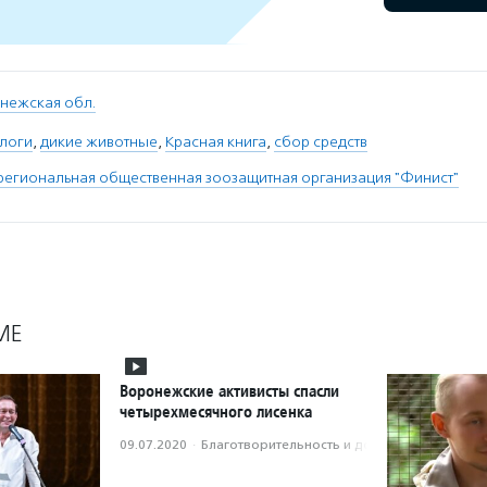
нежская обл.
ологи
,
дикие животные
,
Красная книга
,
сбор средств
егиональная общественная зоозащитная организация "Финист"
МЕ
Воронежские активисты спасли
четырехмесячного лисенка
09.07.2020
·
Благотвори­тель­ность и доброволь­чест­во