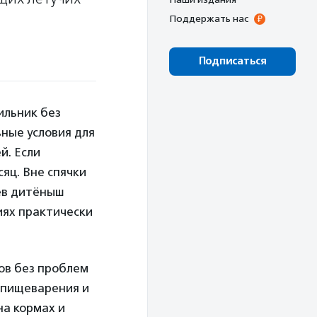
Поддержать нас
Подписаться
ильник без
ьные условия для
й. Если
яц. Вне спячки
ев дитёныш
иях практически
ов без проблем
 пищеварения и
на кормах и