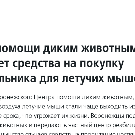
помощи диким животны
ет средства на покупку
льника для летучих мыш
ронежского Центра помощи диким животным, 
воздуха летучие мыши стали чаще выходить и
е срока, что угрожает их жизни. Воронежцы п
животных и передают в частный центр реабил
шинстве случаев средств на пропитание неспя