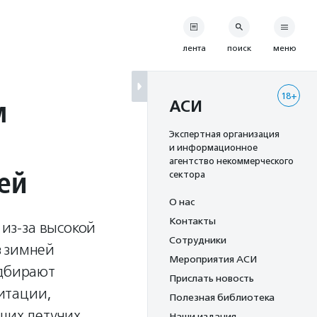
лента
поиск
меню
18+
м
АСИ
Экспертная организация
и информационное
агентство некоммерческого
ей
сектора
О нас
Контакты
из-за высокой
Сотрудники
з зимней
Мероприятия АСИ
одбирают
Прислать новость
итации,
Полезная библиотека
щих летучих
Наши издания