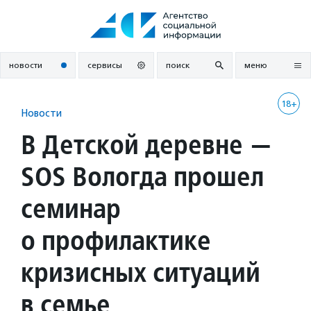
Перейти
к
содержанию
новости
сервисы
поиск
меню
18+
Новости
В Детской деревне —
SOS Вологда прошел
семинар
о профилактике
кризисных ситуаций
в семье