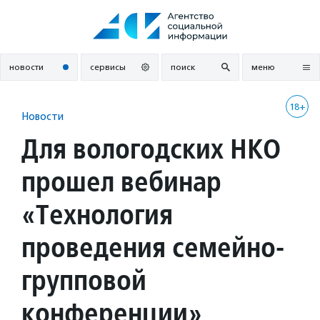
Перейти
к
содержанию
новости
сервисы
поиск
меню
18+
Новости
Для вологодских НКО
прошел вебинар
«Технология
проведения семейно-
групповой
конференции»