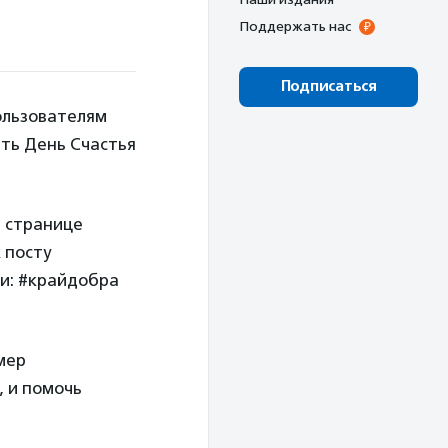
Поддержать нас
Подписаться
ользователям
ать День Счастья
а странице
 посту
ии: #крайдобра
мер
, и помочь