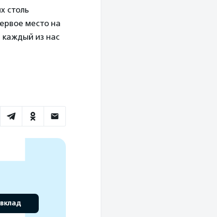
их столь
ервое место на
 каждый из нас
 вклад