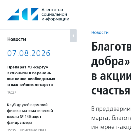
Перейти
к
содержанию
Новости
Новости
Благот
07.08.2026
добра»
Препарат «Энхерту»
в акци
включили в перечень
жизненно необходимых
счастья
и важнейших лекарств
16:27
Клуб друзей пермской
В преддверии
физико-математической
марта, благо
школы № 146 ищет
фандрайзера
интернет-акц
15:35
·
Прислано НКО