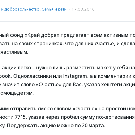
ь и доброволь­чест­во
,
Семья и дети
·
17.03.2016
ный фонд «Край добра» предлагает всем активным п
зать на своих страничках, что для них счастье, и сдел
счастливым.
 акции легко – нужно лишь разместить макет у себя н
book, Одноклассники или Instagram, а в комментарии к
е значит слово «Счастье» для Вас, указав хештеги акц
помощьдетям.
им отправить смс со словом «счастье» на простой но
ости 7715, указав через пробел сумму пожертвования
ку. Поддержать акцию можно по 20 марта.