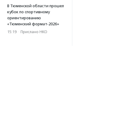
В Тюменской области прошел
кубок по спортивному
ориентированию
«Тюменский формат-2026»
15:19
·
Прислано НКО
Организация «Радость»
открывает сеть
региональных подразделений
14:25
·
Прислано НКО
Московский юбилейный забег
«Без границ» прошел в стиле
ретро
13:30
·
Прислано НКО
Совфед поддержал
инициативу о бесплатной
юридической помощи
сиротам старше 23 лет