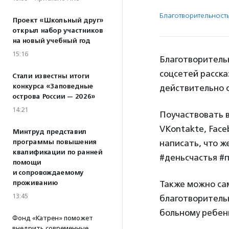
Благотвори­тель­ност
Проект «Школьный друг»
открыл набор участников
на новый учебный год
15:16
Благотворитель
соцсетей расска
Стали известны итоги
конкурса «Заповедные
действительно 
острова России — 2026»
14:21
Поучаствовать в
VKontakte, Face
Минтруд представил
программы повышения
написать, что ж
квалификации по ранней
#деньсчастья #
помощи
и сопровождаемому
проживанию
Также можно сам
13:45
благотворительн
больному ребен
Фонд «Катрен» поможет
внедрить современные