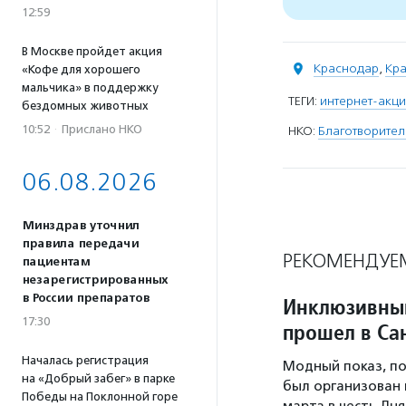
12:59
В Москве пройдет акция
Краснодар
,
Кра
«Кофе для хорошего
мальчика» в поддержку
ТЕГИ:
интернет-акци
бездомных животных
10:52
·
Прислано НКО
НКО:
Благотворител
06.08.2026
Минздрав уточнил
правила передачи
РЕКОМЕНДУЕ
пациентам
незарегистрированных
в России препаратов
Инклюзивный
17:30
прошел в Са
Началась регистрация
Модный показ, по
на «Добрый забег» в парке
был организован 
Победы на Поклонной горе