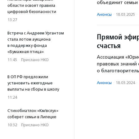
объединит семьи 
области освоят правила
цифровой безопасности
Анонсы
·
18.03.2025
·
13:27
Встреча с Андреем Ургантом
Прямой эфи
стала лотом аукциона
счастья
в поддержку фонда
«Бумажная птица»
Ассоциация «Юрис
11:45
·
Прислано НКО
правовых знаний
о благотворител
В ОП РФ предложили
Анонсы
·
18.03.2024
·
установить ежегодные
выплаты на сборы в школу
11:24
Стихобиатлон «Км/вслух»
соберет семьи в Липецке
10:32
·
Прислано НКО