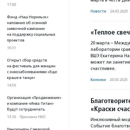
марта в честь Дня
17:00
Новости
·
24.03.2025
Фонд «Наш Норильск»
напомнил об осенней
заявочной кампании
«Теплое све
на поддержку социальных
проектов
20 марта – Между
16:31
лаборатории сра
ВШЭ Екатерина На
Открыт сбор средств
может ли занятие
на фестиваль для женщин
счастливее.
с онкозаболеваниями «Еще
краше в танце»
Колонки
·
20.03.2025
·
14:50
Организация «Продвижение»
Благотворит
и компания «Инва-Титан»
«Краски счас
будут сотрудничать
13:30
·
Прислано НКО
Инклюзивный мод
Событие благотв
Пенсионеры Самарской