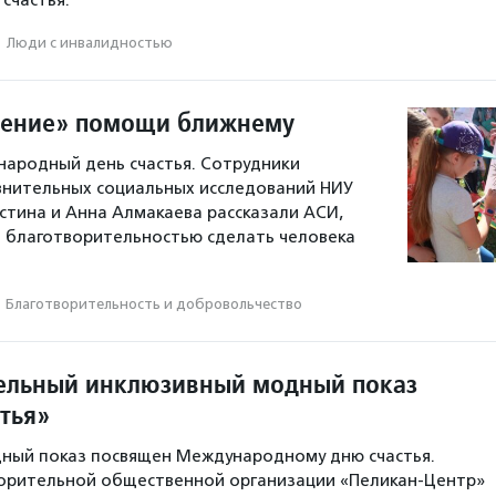
 счастья.
·
Люди с инвалидностью
чение» помощи ближнему
народный день счастья. Сотрудники
внительных социальных исследований НИУ
стина и Анна Алмакаева рассказали АСИ,
 благотворительностью сделать человека
Благотвори­тель­ность и доброволь­чест­во
ельный инклюзивный модный показ
тья»
ный показ посвящен Международному дню счастья.
орительной общественной организации «Пеликан-Центр»