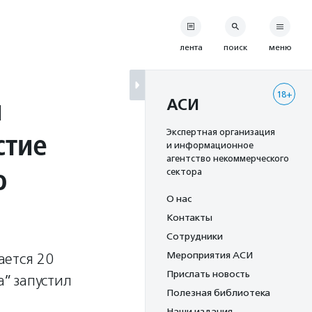
лента
поиск
меню
18+
й
АСИ
стие
Экспертная организация
и информационное
агентство некоммерческого
ю
сектора
О нас
Контакты
Сотрудники
Мероприятия АСИ
ается 20
Прислать новость
” запустил
Полезная библиотека
Наши издания