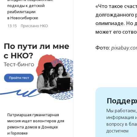
«Что такое счаст
подходы к детской
реабилитации
долгожданного 
в Новосибирске
олимпиаде. Но д
13:15
·
Прислано НКО
может его сотв
Фото:
pixabay.co
Поддерж
Мы работаем, 
Патриаршая гуманитарная
информация и
миссия ищет волонтеров для
вопросу в бла
ремонта домов в Донецке
достигнем
и Горловке