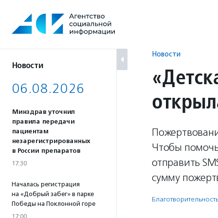
Перейти
к
содержанию
Новости
Новости
«Детск
06.08.2026
открыл
Минздрав уточнил
правила передачи
Пожертвовани
пациентам
незарегистрированных
Чтобы помочь
в России препаратов
отправить SMS
17:30
сумму пожерт
Началась регистрация
на «Добрый забег» в парке
Благотвори­тель­ност
Победы на Поклонной горе
17:00