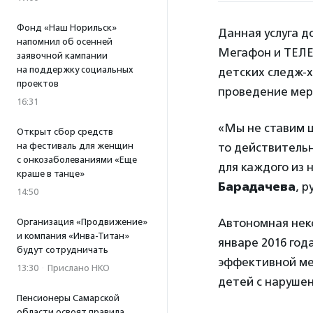
Фонд «Наш Норильск»
Данная услуга д
напомнил об осенней
Мегафон и ТЕЛЕ
заявочной кампании
на поддержку социальных
детских следж-
проектов
проведение меро
16:31
«Мы не ставим ц
Открыт сбор средств
на фестиваль для женщин
то действительн
с онкозаболеваниями «Еще
для каждого из 
краше в танце»
Барадачева
, 
14:50
Автономная неко
Организация «Продвижение»
и компания «Инва-Титан»
январе 2016 год
будут сотрудничать
эффективной ме
13:30
·
Прислано НКО
детей с наруше
Пенсионеры Самарской
области освоят правила