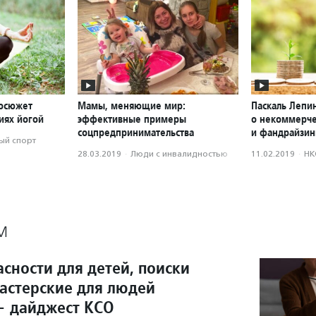
еосюжет
Мамы, меняющие мир:
Паскаль Лепи
иях йогой
эффективные примеры
о некоммерче
соцпредпринимательства
и фандрайзин
ый спорт
28.03.2019
·
Люди с инвалидностью
11.02.2019
·
НК
М
сности для детей, поиски
мастерские для людей
— дайджест КСО