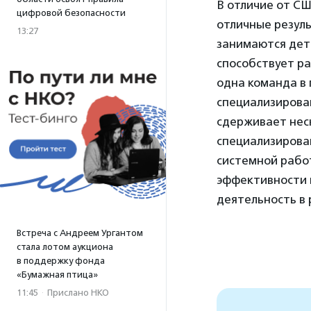
В отличие от СШ
цифровой безопасности
отличные резуль
13:27
занимаются дети
способствует ра
одна команда в 
специализирован
сдерживает нес
специализирован
системной рабо
эффективности 
деятельность в 
Встреча с Андреем Ургантом
стала лотом аукциона
в поддержку фонда
«Бумажная птица»
11:45
·
Прислано НКО