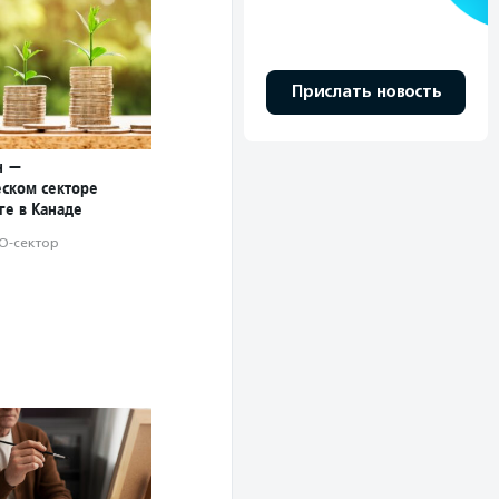
Прислать новость
н —
ском секторе
ге в Канаде
О-сектор