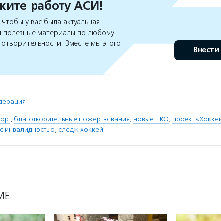
ите работу АСИ!
чтобы у вас была актуальная
 полезные материалы по любому
готворительности. Вместе мы этого
Внести
дерация
орт
,
благотворительные пожертвования
,
новые НКО
,
проект «Хокке
 с инвалидностью
,
следж хоккей
МЕ