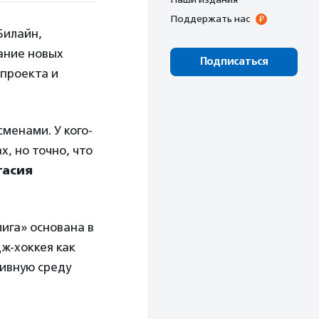
Поддержать нас
Билайн,
ание новых
Подписаться
проекта и
менами. У кого-
, но точно, что
тасия
ига» основана в
дж-хоккея как
ивную среду