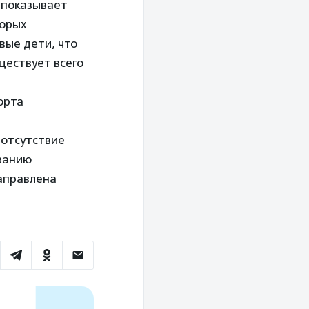
 показывает
торых
вые дети, что
ществует всего
орта
 отсутствие
ванию
аправлена