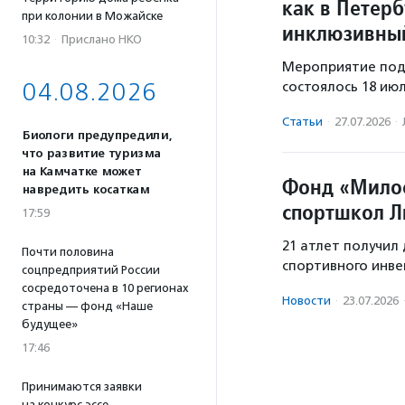
как в Петер
при колонии в Можайске
инклюзивный
10:32
·
Прислано НКО
Мероприятие под
04.08.2026
состоялось 18 ию
Статьи
·
27.07.2026
·
Биологи предупредили,
что развитие туризма
на Камчатке может
Фонд «Милос
навредить косаткам
спортшкол Л
17:59
21 атлет получи
Почти половина
спортивного инве
соцпредприятий России
сосредоточена в 10 регионах
Новости
·
23.07.2026
страны — фонд «Наше
будущее»
17:46
Принимаются заявки
на конкурс эссе