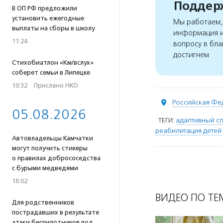
Поддерж
В ОП РФ предложили
установить ежегодные
Мы работаем, 
выплаты на сборы в школу
информация и
11:24
вопросу в бла
достигнем
Стихобиатлон «Км/вслух»
соберет семьи в Липецке
10:32
·
Прислано НКО
Российская Фе
05.08.2026
ТЕГИ:
адаптивный сп
реабилитация детей
Автовладельцы Камчатки
могут получить стикеры
о правилах добрососедства
с бурыми медведями
18:02
ВИДЕО ПО ТЕ
Для родственников
пострадавших в результате
атаки беспилотников под