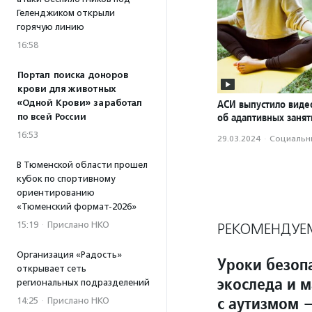
Геленджиком открыли
горячую линию
16:58
Портал поиска доноров
крови для животных
«Одной Крови» заработал
АСИ выпустило вид
об адаптивных занят
по всей России
16:53
29.03.2024
·
Социальн
В Тюменской области прошел
кубок по спортивному
ориентированию
«Тюменский формат-2026»
15:19
·
Прислано НКО
РЕКОМЕНДУЕ
Организация «Радость»
Уроки безопа
открывает сеть
экоследа и 
региональных подразделений
с аутизмом 
14:25
·
Прислано НКО