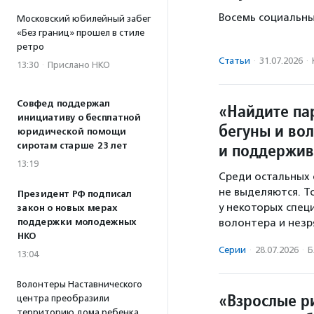
Восемь социальны
Московский юбилейный забег
«Без границ» прошел в стиле
ретро
Статьи
·
31.07.2026
·
13:30
·
Прислано НКО
Совфед поддержал
«Найдите па
инициативу о бесплатной
бегуны и во
юридической помощи
и поддержив
сиротам старше 23 лет
13:19
Среди остальных 
не выделяются. Т
Президент РФ подписал
у некоторых спец
закон о новых мерах
волонтера и незря
поддержки молодежных
НКО
Серии
·
28.07.2026
·
Б
13:04
Волонтеры Наставнического
«Взрослые ри
центра преобразили
территорию дома ребенка