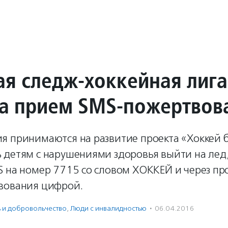
ая следж-хоккейная лиг
а прием SMS-пожертвов
я принимаются на развитие проекта «Хоккей б
 детям с нарушениями здоровья выйти на лед
 на номер 7715 со словом ХОККЕЙ и через про
вования цифрой.
ь и доброволь­чест­во
,
Люди с инвалидностью
·
06.04.2016