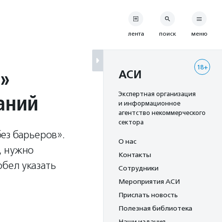
лента
поиск
меню
18+
а»
АСИ
аний
Экспертная организация
и информационное
агентство некоммерческого
сектора
ез барьеров».
О нас
, нужно
Контакты
бел указать
Сотрудники
Мероприятия АСИ
Прислать новость
Полезная библиотека
Наши издания