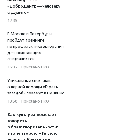
«Добро.Центр — человеку
будущего»
17:39
В Москве и Петербурге
пройдут тренинги
по профилактике выгорания
для помогающих
специалистов
15:32
·
Прислано НКО
Уникальный спектакль
о первой помощи «Гореть
звездой» покажут в Пушкино
13:58
·
Прислано НКО
Как культура помогает
говорить
о благотворительности:
итоги второго «Теплого
вечера с Кольским»