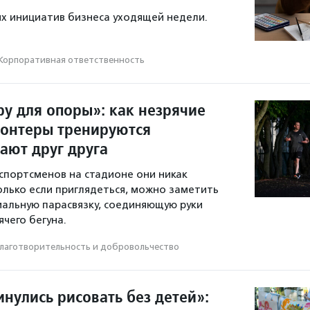
х инициатив бизнеса уходящей недели.
Корпоративная ответственность
ру для опоры»: как незрячие
лонтеры тренируются
ают друг друга
спортсменов на стадионе они никак
олько если приглядеться, можно заметить
иальную парасвязку, соединяющую руки
чего бегуна.
лаготвори­тель­ность и доброволь­чест­во
нулись рисовать без детей»: