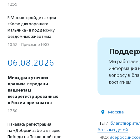
12:59
В Москве пройдет акция
«Кофе для хорошего
мальчика» в поддержку
бездомных животных
10:52
·
Прислано НКО
Поддерж
06.08.2026
Мы работаем, 
информация и
вопросу в бла
Минздрав уточнил
достигнем
правила передачи
пациентам
незарегистрированных
в России препаратов
17:30
Москва
ТЕГИ:
благотворите
Началась регистрация
больных детей
на «Добрый забег» в парке
Победы на Поклонной горе
НКО:
Всероссийско