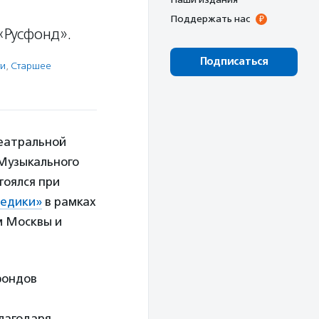
Поддержать нас
«Русфонд».
Подписаться
ти
,
Старшее
театральной
Музыкального
тоялся при
едики»
в рамках
м Москвы и
фондов
Благодаря