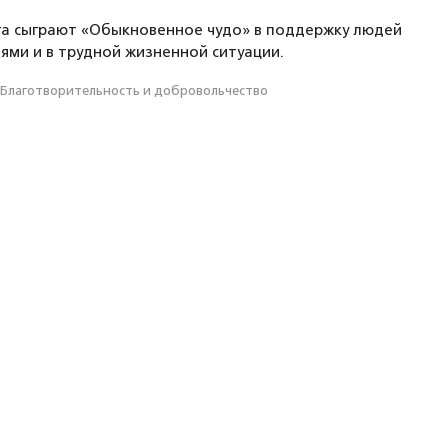
га сыграют «Обыкновенное чудо» в поддержку людей
ями и в трудной жизненной ситуации.
Благотвори­тель­ность и доброволь­чест­во