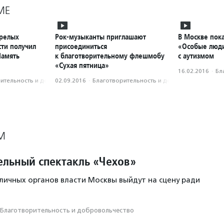
МЕ
арелых
Рок-музыканты приглашают
В Москве пока
сти получил
присоединиться
«Особые люди
Память
к благотворительному флешмобу
с аутизмом
«Сухая пятница»
16.02.2016
·
Бл
­тель­ность и доброволь­чест­во
02.09.2016
·
Благотвори­тель­ность и доброволь­чест­во
М
ельный спектакль «Чехов»
личных органов власти Москвы выйдут на сцену ради
Благотвори­тель­ность и доброволь­чест­во