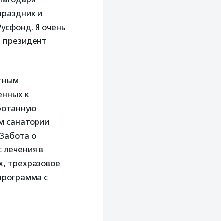
праздник и
Русфонд. Я очень
т президент
атным
енных к
ботанную
м санатории
«Забота о
 лечения в
х, трехразовое
программа с