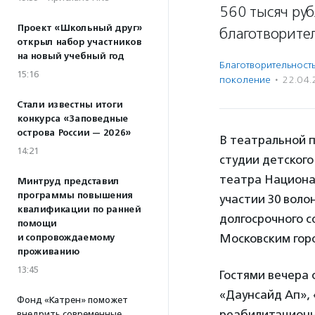
560 тысяч ру
Проект «Школьный друг»
благотворите
открыл набор участников
на новый учебный год
Благотвори­тель­ност
15:16
поколение
·
22.04.
Стали известны итоги
конкурса «Заповедные
острова России — 2026»
В театральной п
14:21
студии детског
театра Национал
Минтруд представил
программы повышения
участии 30 вол
квалификации по ранней
долгосрочного 
помощи
Московским гор
и сопровождаемому
проживанию
13:45
Гостями вечера
«Даунсайд Ап»,
Фонд «Катрен» поможет
реабилитационно
внедрить современные