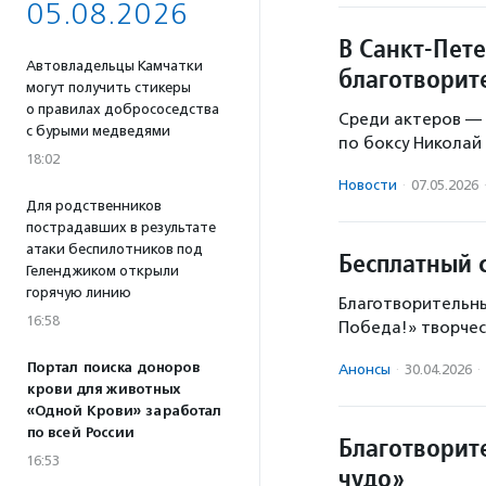
05.08.2026
В Санкт-Пет
Автовладельцы Камчатки
благотворит
могут получить стикеры
о правилах добрососедства
Среди актеров — 
с бурыми медведями
по боксу Николай 
18:02
Новости
·
07.05.2026
Для родственников
пострадавших в результате
атаки беспилотников под
Бесплатный с
Геленджиком открыли
горячую линию
Благотворительны
16:58
Победа!» творчес
Портал поиска доноров
Анонсы
·
30.04.2026
·
крови для животных
«Одной Крови» заработал
по всей России
Благотворит
16:53
чудо»