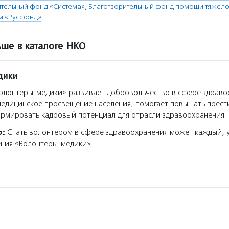
ительный фонд «Система»
,
Благотворительный фонд помощи тяжело
м «Русфонд»
ше в каталоге НКО
дики
лонтеры-медики» развивает добровольчество в сфере здраво
медицинское просвещение населения, помогает повышать прес
рмировать кадровый потенциал для отрасли здравоохранения.
о:
Стать волонтером в сфере здравоохранения может каждый, 
ения «Волонтеры-медики».