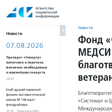
Перейти
к
содержанию
Новости
Новости
Фонд «
07.08.2026
МЕДСИ 
Препарат «Энхерту»
благот
включили в перечень
жизненно необходимых
ветера
и важнейших лекарств
16:27
Клуб друзей пермской
Благотворите
физико-математической
«Система» и 
школы № 146 ищет
фандрайзера
Международно
15:35
·
Прислано НКО