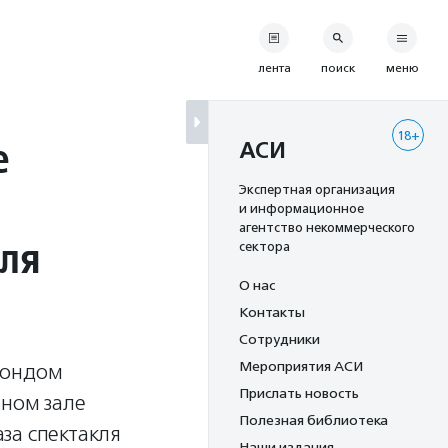
лента
поиск
меню
18+
е
АСИ
Экспертная организация
и информационное
агентство некоммерческого
для
сектора
О нас
Контакты
Сотрудники
Мероприятия АСИ
фондом
Прислать новость
ьном зале
Полезная библиотека
за спектакля
Наши издания