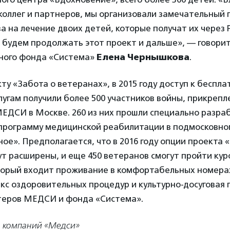
коллег и партнеров, мы организовали замечательный 
а на лечение двоих детей, которые получат их через 
 будем продолжать этот проект и дальше», — говори
ного фонда «Система»
Елена Чернышкова
.
ту «Забота о ветеранах», в 2015 году доступ к беспл
угам получили более 500 участников войны, прикрепл
МЕДСИ в Москве. 260 из них прошли специально разра
программу медицинской реабилитации в подмосковно
». Предполагается, что в 2016 году опции проекта 
т расширены, и еще 450 ветеранов смогут пройти курс
оторый входит проживание в комфортабельных номера
кс оздоровительных процедур и культурно-досуговая 
теров МЕДСИ и фонда «Система».
а компаний «Медси»