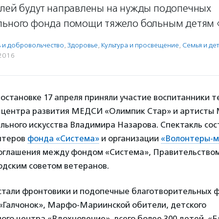
блей будут направлены на нужды подопечных
льного фонда помощи тяжело больным детям 
ь и доброволь­чест­во
,
Здоровье
,
Культура и просвещение
,
Семья и де
2016
остановке 17 апреля приняли участие воспитанники 
о центра развития МЕДСИ «Олимпик Стар» и артисты 
ьного искусства Владимира Назарова. Спектакль сос
онтеров
фонда «Система»
и организации
«Волонтеры-м
соглашения между фондом «Система», Правительство
одским советом ветеранов.
 стали фронтовики и подопечные благотворительных 
 «Галчонок», Марфо-Мариинской обители, детского
го центра «Вдохновение», всего более 300 детей. «