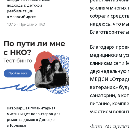
подходы к детской
усилиям многих 
реабилитации
собрали средств
в Новосибирске
надеюсь, что мы
13:15
·
Прислано НКО
Благотворитель
Благодаря проек
медицинским усл
клиникам сети 
двухнедельную 
МЕДСИ «Отрадное
ветеранах» буду
санатории, в к
питание, компле
Патриаршая гуманитарная
участием волон
миссия ищет волонтеров для
ремонта домов в Донецке
и Горловке
Фото: АО «Групп