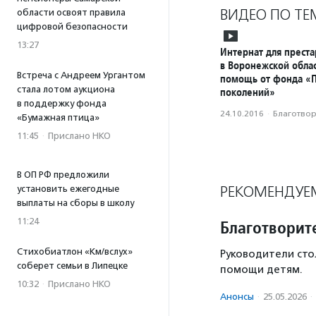
ВИДЕО ПО ТЕ
области освоят правила
цифровой безопасности
13:27
Интернат для прест
в Воронежской обла
Встреча с Андреем Ургантом
помощь от фонда «
стала лотом аукциона
поколений»
в поддержку фонда
24.10.2016
·
Благотвори
«Бумажная птица»
11:45
·
Прислано НКО
В ОП РФ предложили
РЕКОМЕНДУЕ
установить ежегодные
выплаты на сборы в школу
11:24
Благотворит
Стихобиатлон «Км/вслух»
Руководители сто
соберет семьи в Липецке
помощи детям.
10:32
·
Прислано НКО
Анонсы
·
25.05.2026
·