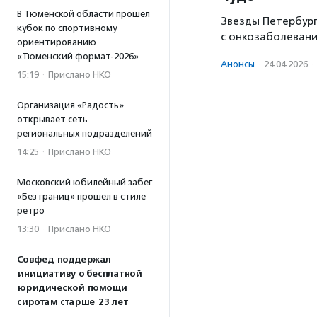
В Тюменской области прошел
Звезды Петербур
кубок по спортивному
с онкозаболевани
ориентированию
«Тюменский формат-2026»
Анонсы
·
24.04.2026
·
15:19
·
Прислано НКО
Организация «Радость»
открывает сеть
региональных подразделений
14:25
·
Прислано НКО
Московский юбилейный забег
«Без границ» прошел в стиле
ретро
13:30
·
Прислано НКО
Совфед поддержал
инициативу о бесплатной
юридической помощи
сиротам старше 23 лет