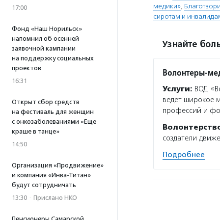
медики»
,
Благотвор
17:00
сиротам и инвалида
Фонд «Наш Норильск»
напомнил об осенней
Узнайте боль
заявочной кампании
на поддержку социальных
проектов
Волонтеры-ме
16:31
Услуги:
ВОД «Во
ведет широкое 
Открыт сбор средств
профессий и фо
на фестиваль для женщин
с онкозаболеваниями «Еще
Волонтерств
краше в танце»
создатели движ
14:50
Подробнее
Организация «Продвижение»
и компания «Инва-Титан»
будут сотрудничать
13:30
·
Прислано НКО
Пенсионеры Самарской