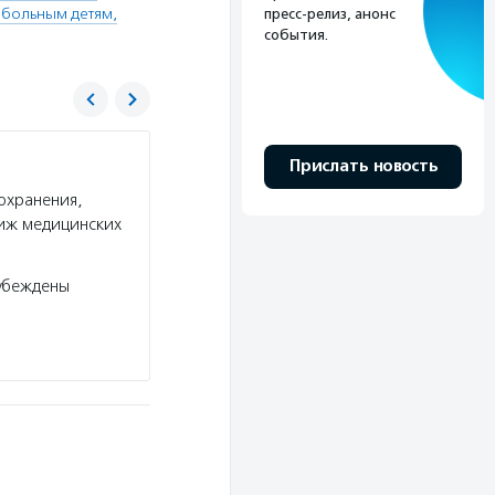
больным детям,
пресс-релиз, анонс
события.
Система
Прислать новость
охранения,
Услуги:
Фонд «Система» проводит программы
тиж медицинских
музеи, оказывает помощь социально незащище
Подробнее
убеждены