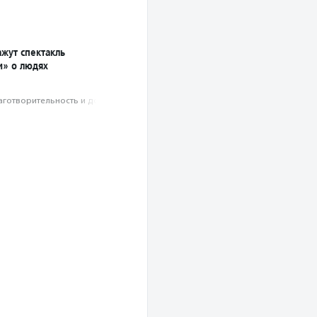
жут спектакль
» о людях
аготвори­тель­ность и доброволь­чест­во