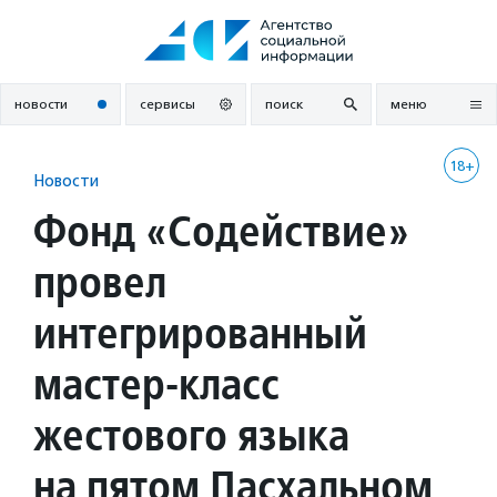
Перейти
к
содержанию
новости
сервисы
поиск
меню
18+
Новости
Фонд «Содействие»
провел
интегрированный
мастер-класс
жестового языка
на пятом Пасхальном