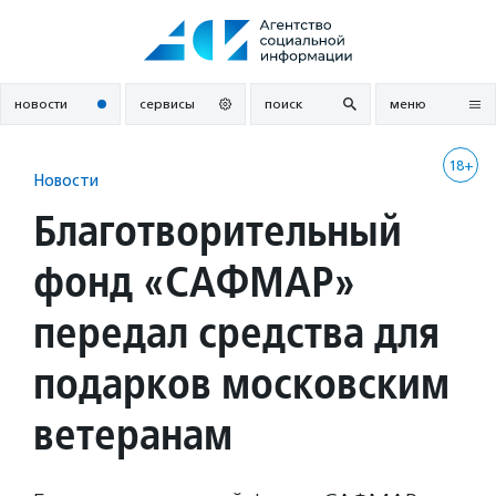
Перейти
к
содержанию
новости
сервисы
поиск
меню
18+
Новости
Благотворительный
фонд «САФМАР»
передал средства для
подарков московским
ветеранам