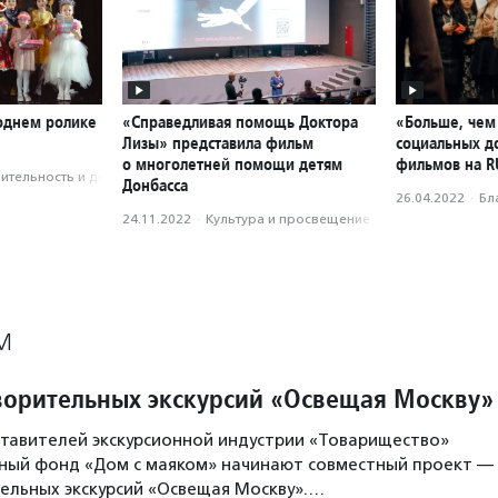
годнем ролике
«Справедливая помощь Доктора
«Больше, чем 
Лизы» представила фильм
социальных д
о многолетней помощи детям
фильмов на R
­тель­ность и доброволь­чест­во
Донбасса
26.04.2022
·
Бл
24.11.2022
·
Культура и просвещение
М
ворительных экскурсий «Освещая Москву»
тавителей экскурсионной индустрии «Товарищество»
ьный фонд «Дом с маяком» начинают совместный проект —
ельных экскурсий «Освещая Москву».…