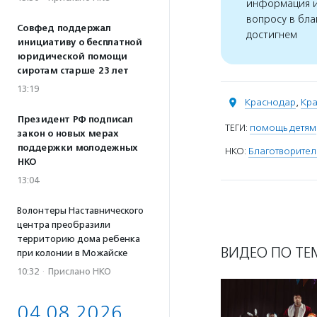
информация и
вопросу в бла
Совфед поддержал
достигнем
инициативу о бесплатной
юридической помощи
сиротам старше 23 лет
13:19
Краснодар
,
Кра
Президент РФ подписал
ТЕГИ:
помощь детям
закон о новых мерах
поддержки молодежных
НКО:
Благотворител
НКО
13:04
Волонтеры Наставнического
центра преобразили
территорию дома ребенка
ВИДЕО ПО ТЕ
при колонии в Можайске
10:32
·
Прислано НКО
04.08.2026