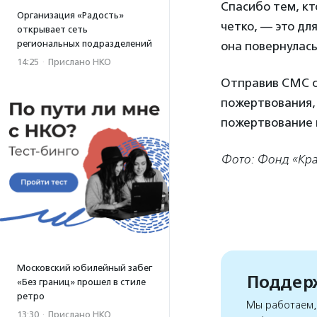
Спасибо тем, кт
Организация «Радость»
четко, — это дл
открывает сеть
региональных подразделений
она повернулась,
14:25
·
Прислано НКО
Отправив СМС со
пожертвования, 
пожертвование
Фото: Фонд «Кр
Московский юбилейный забег
Поддерж
«Без границ» прошел в стиле
ретро
Мы работаем, 
13:30
·
Прислано НКО