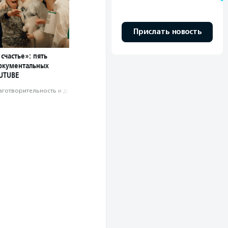
Прислать новость
счастье»: пять
окументальных
UTUBE
аготвори­тель­ность и доброволь­чест­во