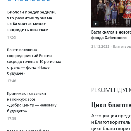
Биологи предупредили,
что развитие туризма
на Камчатке может
навредить косаткам
Баста снялся в ново
фонда Хабенского
17:59
21.12.2022
·
Благотвори
Почти половина
соцпредприятий России
сосредоточена в 10 регионах
страны — фонд «Наше
будущее»
17:46
РЕКОМЕНДУЕ
Принимаются заявки
на конкурс эссе
Цикл благот
«Добро.Центр — человеку
будущего»
Ассоциация предс
17:39
и Благотворител
цикл благотворит