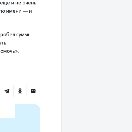
 еще и не очень
 по имени — и
пробел суммы
ать
помочь».