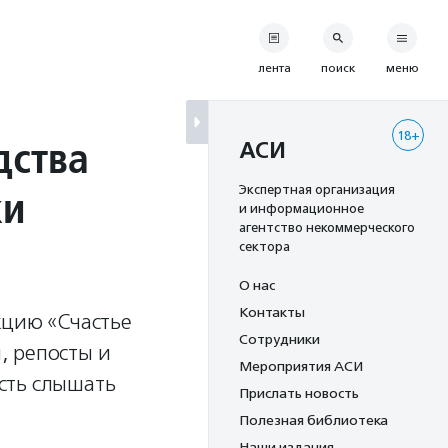
лента
поиск
меню
18+
дства
АСИ
ки
Экспертная организация
и информационное
агентство некоммерческого
сектора
О нас
Контакты
кцию «Счастье
Сотрудники
, репосты и
Мероприятия АСИ
сть слышать
Прислать новость
Полезная библиотека
Наши издания