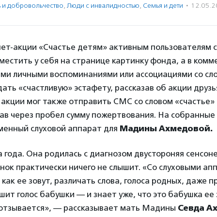
ь и доброволь­чест­во
,
Люди с инвалидностью
,
Семья и дети
·
12.05.
нет-акции «Счастье детям» активным пользователям 
естить у себя на странице картинку фонда, а в комм
ими личными воспоминаниями или ассоциациями со сло
дать «счастливую» эстафету, рассказав об акции друзь
акции мог также отправить СМС со словом «счастье»
зав через пробел сумму пожертвования. На собранные
менный слуховой аппарат для
Мадины Ахмедовой.
 года. Она родилась с диагнозом двустороняя сенсон
енок практически ничего не слышит. «Со слуховыми ап
 как ее зовут, различать слова, голоса родных, даже п
шит голос бабушки — и знает уже, что это бабушка ее 
, отзывается», — рассказывает мать Мадины
Севда А