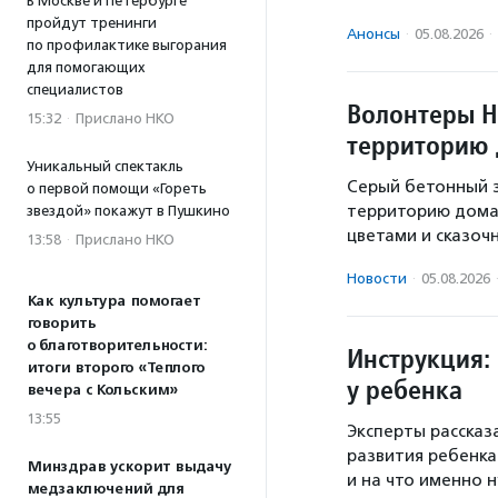
В Москве и Петербурге
пройдут тренинги
Анонсы
·
05.08.2026
·
по профилактике выгорания
для помогающих
специалистов
Волонтеры Н
15:32
·
Прислано НКО
территорию 
Уникальный спектакль
Серый бетонный з
о первой помощи «Гореть
территорию дома 
звездой» покажут в Пушкино
цветами и сказоч
13:58
·
Прислано НКО
Новости
·
05.08.2026
Как культура помогает
говорить
о благотворительности:
Инструкция: 
итоги второго «Теплого
у ребенка
вечера с Кольским»
13:55
Эксперты рассказ
развития ребенка
Минздрав ускорит выдачу
и на что именно
медзаключений для