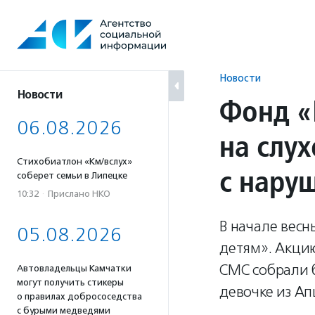
Перейти
к
содержанию
Новости
Новости
Фонд «
06.08.2026
на слу
Стихобиатлон «Км/вслух»
с нару
соберет семьи в Липецке
10:32
·
Прислано НКО
В начале вес
05.08.2026
детям». Акци
СМС собрали 
Автовладельцы Камчатки
могут получить стикеры
девочке из А
о правилах добрососедства
с бурыми медведями