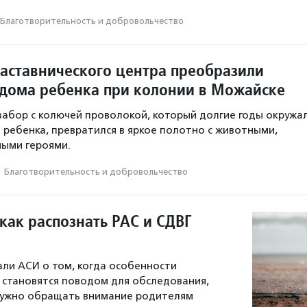
Благотвори­тель­ность и доброволь­чест­во
аставнического центра преобразили
дома ребенка при колонии в Можайске
абор с колючей проволокой, который долгие годы окружа
ребенка, превратился в яркое полотно с животными,
ными героями.
·
Благотвори­тель­ность и доброволь­чест­во
как распознать РАС и СДВГ
али АСИ о том, когда особенности
 становятся поводом для обследования,
 нужно обращать внимание родителям