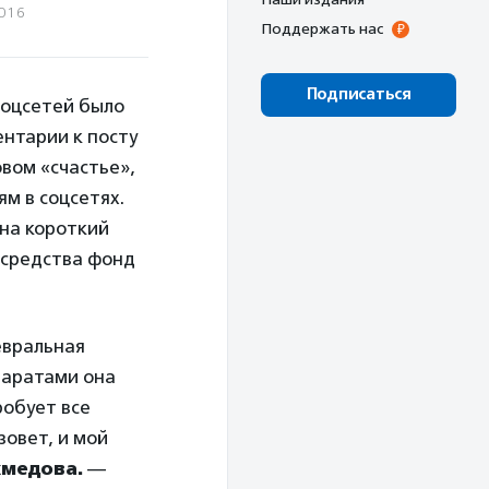
2016
Поддержать нас
Подписаться
соцсетей было
ентарии к посту
вом «счастье»,
ям в соцсетях.
 на короткий
 средства фонд
евральная
паратами она
робует все
зовет, и мой
хмедова.
—