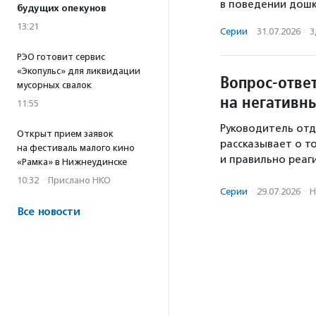
в поведении дошк
будущих опекунов
13:21
Серии
·
31.07.2026
·
З
РЭО готовит сервис
«Экопульс» для ликвидации
Вопрос-отве
мусорных свалок
на негативн
11:55
Руководитель от
Открыт прием заявок
рассказывает о то
на фестиваль малого кино
и правильно реаги
«Рамка» в Нижнеудинске
10:32
·
Прислано НКО
Серии
·
29.07.2026
·
Н
Все новости