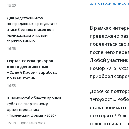
Благотвори­тель­ност
18:02
Для родственников
пострадавших в результате
В рамках интер
атаки беспилотников под
Геленджиком открыли
предложено разм
горячую линию
поделиться сво
16:58
после чего пере
Любой участник 
Портал поиска доноров
крови для животных
номер 7715, ука
«Одной Крови» заработал
приобрел совре
по всей России
16:53
Девочке полтора
В Тюменской области прошел
тугоухость. Реб
кубок по спортивному
стала понимать,
ориентированию
повторять! Услы
«Тюменский формат-2026»
15:19
·
Прислано НКО
голос отличает