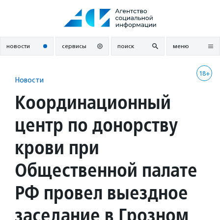
Перейти
к
содержанию
новости
сервисы
поиск
меню
18+
Новости
Координационный
центр по донорству
крови при
Общественной палате
РФ провел выездное
заседание в Грозном