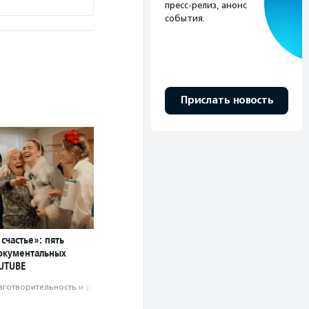
пресс-релиз, анонс
события.
Прислать новость
счастье»: пять
окументальных
UTUBE
аготвори­тель­ность и доброволь­чест­во