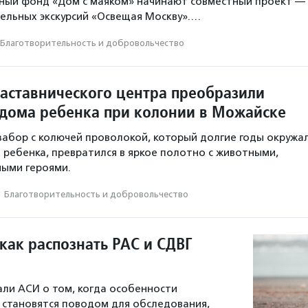
ьный фонд «Дом с маяком» начинают совместный проект —
ельных экскурсий «Освещая Москву».…
Благотвори­тель­ность и доброволь­чест­во
аставнического центра преобразили
дома ребенка при колонии в Можайске
абор с колючей проволокой, который долгие годы окружа
ребенка, превратился в яркое полотно с животными,
ными героями.
·
Благотвори­тель­ность и доброволь­чест­во
как распознать РАС и СДВГ
али АСИ о том, когда особенности
 становятся поводом для обследования,