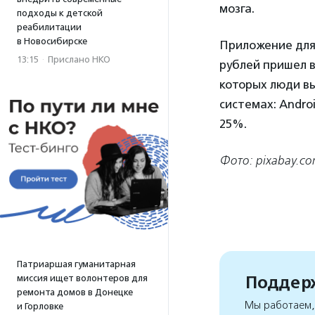
мозга.
подходы к детской
реабилитации
в Новосибирске
Приложение для 
13:15
·
Прислано НКО
рублей пришел в
которых люди в
системах: Androi
25%.
Фото: pixabay.c
Патриаршая гуманитарная
Поддерж
миссия ищет волонтеров для
ремонта домов в Донецке
Мы работаем, 
и Горловке