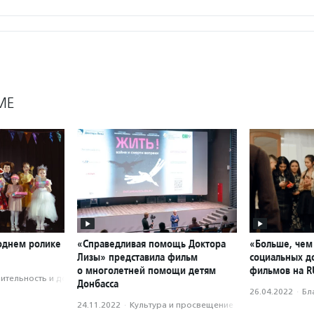
МЕ
годнем ролике
«Справедливая помощь Доктора
«Больше, чем 
Лизы» представила фильм
социальных д
о многолетней помощи детям
фильмов на R
­тель­ность и доброволь­чест­во
Донбасса
26.04.2022
·
Бл
24.11.2022
·
Культура и просвещение