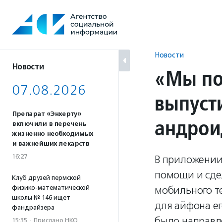
Перейти
к
содержанию
Новости
Новости
«Мы по
07.08.2026
выпуст
Препарат «Энхерту»
андрои
включили в перечень
жизненно необходимых
и важнейших лекарств
16:27
В приложении
помощи и сдел
Клуб друзей пермской
физико-математической
мобильного т
школы № 146 ищет
для айфона ег
фандрайзера
было направл
15:35
·
Прислано НКО