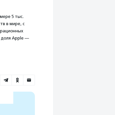
мере 5 тыс.
тв в мире, с
ерационных
, доля Apple —