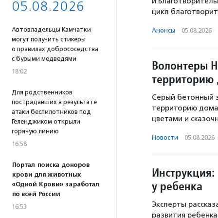
и Благотворител
05.08.2026
цикл благотворит
Автовладельцы Камчатки
Анонсы
·
05.08.2026
·
могут получить стикеры
о правилах добрососедства
с бурыми медведями
Волонтеры Н
18:02
территорию 
Для родственников
Серый бетонный з
пострадавших в результате
территорию дома 
атаки беспилотников под
цветами и сказоч
Геленджиком открыли
горячую линию
Новости
·
05.08.2026
16:58
Портал поиска доноров
Инструкция: 
крови для животных
у ребенка
«Одной Крови» заработал
по всей России
Эксперты рассказ
16:53
развития ребенка