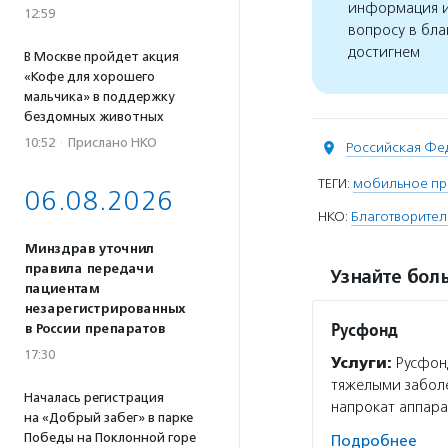
информация и
12:59
вопросу в бла
достигнем
В Москве пройдет акция
«Кофе для хорошего
мальчика» в поддержку
бездомных животных
10:52
·
Прислано НКО
Российская Фе
ТЕГИ:
мобильное п
06.08.2026
НКО:
Благотворите
Минздрав уточнил
правила передачи
Узнайте боль
пациентам
незарегистрированных
Русфонд
в России препаратов
17:30
Услуги:
Русфонд
тяжелыми забол
Началась регистрация
напрокат аппара
на «Добрый забег» в парке
Победы на Поклонной горе
Подробнее