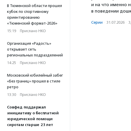
и на что именно
В Тюменской области прошел
в поведении дошк
кубок по спортивному
ориентированию
Серии
·
31.07.2026
·
З
«Тюменский формат-2026»
15:19
·
Прислано НКО
Организация «Радость»
открывает сеть
региональных подразделений
14:25
·
Прислано НКО
Московский юбилейный забег
«Без границ» прошел в стиле
ретро
13:30
·
Прислано НКО
Совфед поддержал
инициативу о бесплатной
юридической помощи
сиротам старше 23 лет