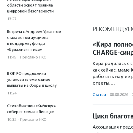
области освоят правила
цифровой безопасности
13:27
РЕКОМЕНДУЕ
Встреча с Андреем Ургантом
стала лотом аукциона
«Кира полно
в поддержку фонда
«Бумажная птица»
CHARGE-син
11:45
·
Прислано НКО
Кира родилась с 
как сейчас, маме
В ОП РФ предложили
работать над ее 
установить ежегодные
ответы,…
выплаты на сборы в школу
11:24
Статьи
·
08.08.2026
·
Стихобиатлон «Км/вслух»
соберет семьи в Липецке
Цикл благот
10:32
·
Прислано НКО
Ассоциация предс