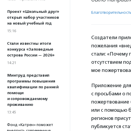
Проект «Школьный друг»
Благотвори­тель­ност
открыл набор участников
на новый учебный год
15:16
Создатели прил
Стали известны итоги
пожелания «вне
конкурса «Заповедные
стали: «Почему 
острова России — 2026»
отсутствием под
14:21
мое пожертвова
Минтруд представил
программы повышения
Приложение для 
квалификации по ранней
помощи
с просьбами о п
и сопровождаемому
пожертвование 
проживанию
или с помощью б
13:45
регионов присут
Фонд «Катрен» поможет
публикуется ста
внедрить современные