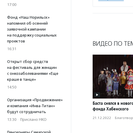
17:00
Фонд «Наш Норильск»
напомнил об осенней
заявочной кампании
на поддержку социальных
проектов
ВИДЕО ПО ТЕ
16:31
Открыт сбор средств
на фестиваль для женщин
с онкозаболеваниями «Еще
краше в танце»
14:50
Организация «Продвижение»
Баста снялся в ново
и компания «Инва-Титан»
фонда Хабенского
будут сотрудничать
21.12.2022
·
Благотвори
13:30
·
Прислано НКО
Пенсионеры Самарской