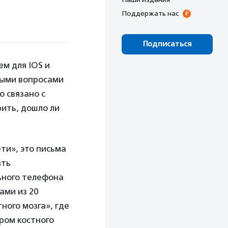
Поддержать нас
Подписаться
м для IOS и
ными вопросами
о связано с
рить, дошло ли
ти», это письма
ать
ьного телефона
ами из 20
ного мозга», где
ром костного