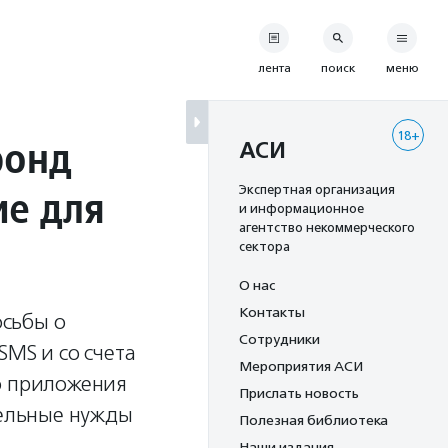
лента
поиск
меню
18+
фонд
АСИ
ие для
Экспертная организация
и информационное
агентство некоммерческого
сектора
О нас
Контакты
осьбы о
Сотрудники
SMS и со счета
Мероприятия АСИ
о приложения
Прислать новость
тельные нужды
Полезная библиотека
Наши издания