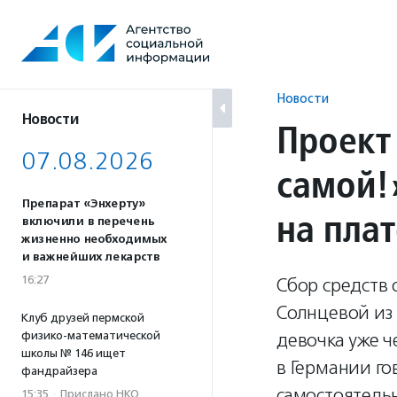
Перейти
к
содержанию
Новости
Новости
Проект
07.08.2026
самой!
Препарат «Энхерту»
на пла
включили в перечень
жизненно необходимых
и важнейших лекарств
16:27
Сбор средств 
Солнцевой из 
Клуб друзей пермской
физико-математической
девочка уже 
школы № 146 ищет
в Германии го
фандрайзера
самостоятель
15:35
·
Прислано НКО