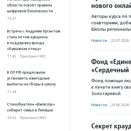
нового онла
области освоят правила
цифровой безопасности
Авторы курса по 
13:27
соавторами, доба
Школы региональн
Встреча с Андреем Ургантом
стала лотом аукциона
Новости
·
22.07.2026
в поддержку фонда
«Бумажная птица»
11:45
·
Прислано НКО
Фонд «Едине
«Сердечный 
В ОП РФ предложили
установить ежегодные
Фонд помощи люд
выплаты на сборы в школу
к печати книгу с
11:24
Золотаревой.
Стихобиатлон «Км/вслух»
Новости
·
29.06.2026
соберет семьи в Липецке
10:32
·
Прислано НКО
Секрет крау