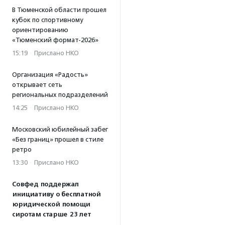
В Тюменской области прошел
кубок по спортивному
ориентированию
«Тюменский формат-2026»
15:19
·
Прислано НКО
Организация «Радость»
открывает сеть
региональных подразделений
14:25
·
Прислано НКО
Московский юбилейный забег
«Без границ» прошел в стиле
ретро
13:30
·
Прислано НКО
Совфед поддержал
инициативу о бесплатной
юридической помощи
сиротам старше 23 лет