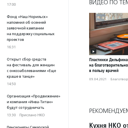
ВИДЕО ПО ТЕ
17:00
Фонд «Наш Норильск»
напомнил об осенней
заявочной кампании
на поддержку социальных
проектов
16:31
Пластинки Дельфина
Открыт сбор средств
на благотворительн
на фестиваль для женщин
в пользу врачей
с онкозаболеваниями «Еще
краше в танце»
09.04.2021
·
Благотвори
14:50
Организация «Продвижение»
и компания «Инва-Титан»
будут сотрудничать
РЕКОМЕНДУЕ
13:30
·
Прислано НКО
Кухня НКО о
Пенсионеры Самарской