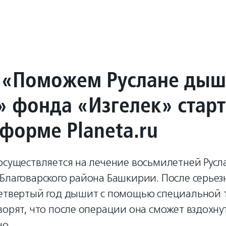
 «Поможем Руслане дыш
» фонда «Изгелек» стар
тформе Planeta.ru
осуществляется на лечение восьмилетней Рус
Благоварского района Башкирии. После серьез
четвертый год дышит с помощью специальной т
ворят, что после операции она сможет вздохну
но.