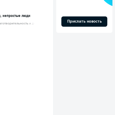
, непростые люди
Прислать новость
аготвори­тель­ность и доброволь­чест­во