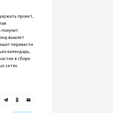
держать проект,
лав
ы получит
фонд вышлет
решит перевести
ько календарь,
частие в сборе
ых сетях.