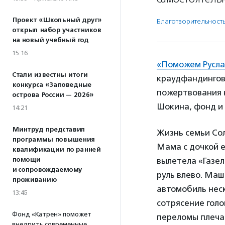
Проект «Школьный друг»
Благотвори­тель­ност
открыл набор участников
на новый учебный год
15:16
«Поможем Русла
Стали известны итоги
краудфандингово
конкурса «Заповедные
пожертвования н
острова России — 2026»
Шокина, фонд и
14:21
Минтруд представил
Жизнь семьи Сол
программы повышения
Мама с дочкой е
квалификации по ранней
помощи
вылетела «Газел
и сопровождаемому
руль влево. Маш
проживанию
автомобиль неск
13:45
сотрясение голо
Фонд «Катрен» поможет
переломы плеча 
внедрить современные