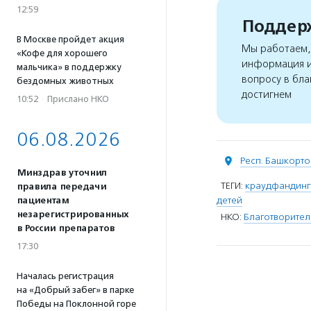
12:59
Поддерж
В Москве пройдет акция
Мы работаем, 
«Кофе для хорошего
информация и
мальчика» в поддержку
вопросу в бла
бездомных животных
достигнем
10:52
·
Прислано НКО
06.08.2026
Респ. Башкорто
Минздрав уточнил
ТЕГИ:
краудфандинго
правила передачи
детей
пациентам
незарегистрированных
НКО:
Благотворител
в России препаратов
17:30
Началась регистрация
на «Добрый забег» в парке
Победы на Поклонной горе