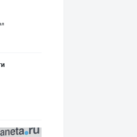
ал
ги