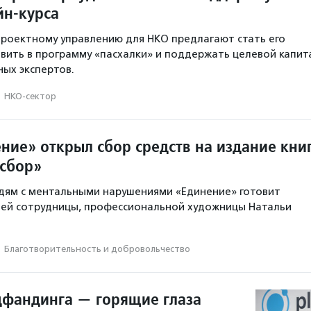
йн-курса
проектному управлению для НКО предлагают стать его
вить в программу «пасхалки» и поддержать целевой капит
ых экспертов.
·
НКО-сектор
ние» открыл сбор средств на издание кни
сбор»
ям с ментальными нарушениями «Единение» готовит
воей сотрудницы, профессиональной художницы Натальи
·
Благотвори­тель­ность и доброволь­чест­во
дфандинга — горящие глаза