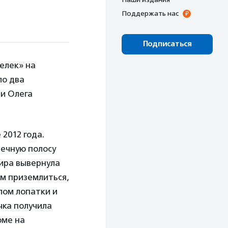
Поддержать нас
Подписаться
елек» на
ло два
 и Олега
2012 года.
речную полосу
вира вывернула
ем приземлиться,
лом лопатки и
чка получила
оме на