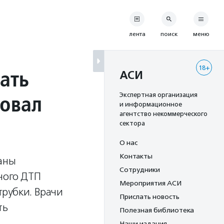
лента
поиск
меню
18+
ать
АСИ
товал
Экспертная организация
и информационное
агентство некоммерческого
сектора
О нас
Контакты
ланы
Сотрудники
ного ДТП
Мероприятия АСИ
рубки. Врачи
Прислать новость
ть
Полезная библиотека
Наши издания