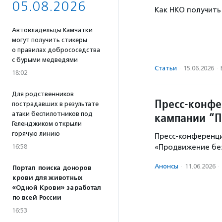
05.08.2026
Как НКО получить
Автовладельцы Камчатки
могут получить стикеры
о правилах добрососедства
с бурыми медведями
Статьи
·
15.06.2026
·
18:02
Для родственников
Пресс-конфе
пострадавших в результате
кампании “П
атаки беспилотников под
Геленджиком открыли
горячую линию
Пресс-конференци
«Продвижение бе
16:58
Анонсы
·
11.06.2026
·
Портал поиска доноров
крови для животных
«Одной Крови» заработал
по всей России
16:53