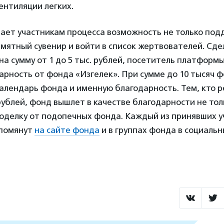
ентиляции легких.
ает участникам процесса возможность не только под
амятный сувенир и войти в список жертвователей. Сде
а сумму от 1 до 5 тыс. рублей, посетитель платформ
рность от фонда «Изгелек». При сумме до 10 тысяч 
алендарь фонда и именную благодарность. Тем, кто 
рублей, фонд вышлет в качестве благодарности не тол
оделку от подопечных фонда. Каждый из принявших у
упомянут
на сайте фонда
и в группах фонда в социальн