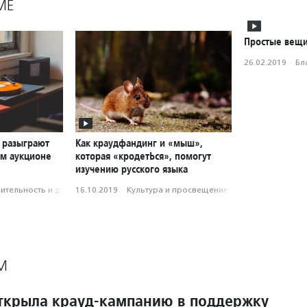
МЕ
Простые вещи
26.02.2019
·
Бл
 разыграют
Как краудфандинг и «мыш»,
ом аукционе
которая «кродетЬся», помогут
изучению русского языка
­тель­ность и доброволь­чест­во
16.10.2019
·
Культура и просвещение
М
ткрыла крауд-кампанию в поддержку