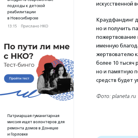
искусственной в
подходы к детской
реабилитации
в Новосибирске
Краудфандинг д
13:15
·
Прислано НКО
но и получить п
пожертвование н
именную благода
жертвователю к
более 10 тысяч 
но и памятную п
средств будет 
Фото: planeta.ru
Патриаршая гуманитарная
миссия ищет волонтеров для
ремонта домов в Донецке
и Горловке