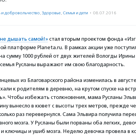
ь и доброволь­чест­во
,
Здоровье
,
Семья и дети
·
08.07.2016
не дышать самой!»
стал вторым проектом фонда «Изг
й платформе Planeta.ru. В рамках акции уже поступи
а сумму 1000 рублей от двух жителей Вологды Ирины
 семья Русланы выражают им свою благодарность.
нцевых из Благоварского района изменилась в августе 
хали к родителям в деревню, на крутом спуске на вст
ь». Чтобы избежать столкновения, мама Русланы Эль
ину вынесло в кювет с высоты трех метров, прежде ч
олько раз перевернулся. Сама Эльвира получила пере
вного мозга. У Русланы были порваны оба легких, дево
и ключицы и ушиб мозга. Неделю девочка провела в к