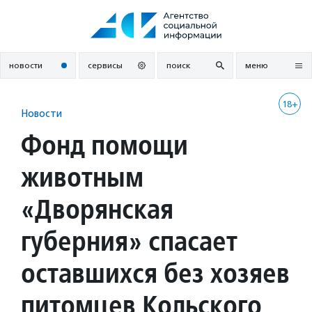
Перейти
к
содержанию
новости
сервисы
поиск
меню
18+
Новости
Фонд помощи
животным
«Дворянская
губерния» спасает
оставшихся без хозяев
питомцев Кольского