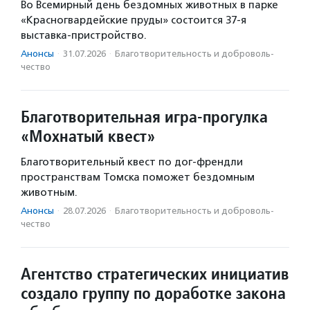
Во Всемирный день бездомных животных в парке
«Красногвардейские пруды» состоится 37-я
выставка-пристройство.
Анонсы
·
31.07.2026
·
Благотвори­тель­ность и доброволь­
чест­во
Благотворительная игра-прогулка
«Мохнатый квест»
Благотворительный квест по дог-френдли
пространствам Томска поможет бездомным
животным.
Анонсы
·
28.07.2026
·
Благотвори­тель­ность и доброволь­
чест­во
Агентство стратегических инициатив
создало группу по доработке закона