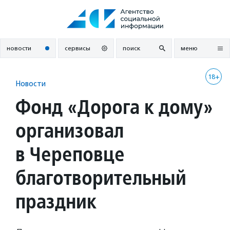
Перейти
к
содержанию
новости
сервисы
поиск
меню
18+
Новости
Фонд «Дорога к дому»
организовал
в Череповце
благотворительный
праздник