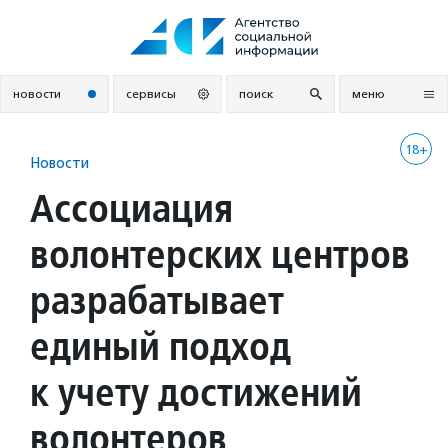
Перейти
к
содержанию
новости
сервисы
поиск
меню
18+
Новости
Ассоциация
волонтерских центров
разрабатывает
единый подход
к учету достижений
волонтеров