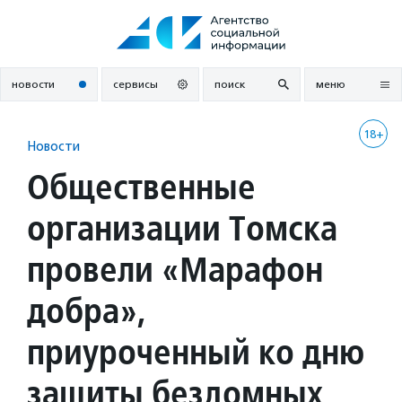
Перейти
к
содержанию
новости
сервисы
поиск
меню
18+
Новости
Общественные
организации Томска
провели «Марафон
добра»,
приуроченный ко дню
защиты бездомных