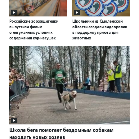
Российские зоозащитники
Школьники из Смоленской
выпустили фильм
области создали видеоролик
о негуманных условиях
в поддержку приюта для
содержания кур-несушек
животных
Школа бега помогает бездомным собакам
находить новых хозяев