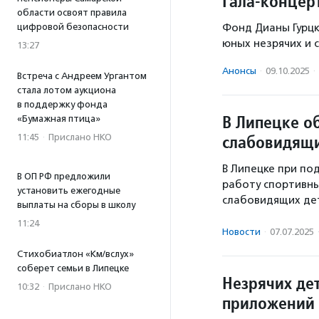
Гала-концер
области освоят правила
цифровой безопасности
Фонд Дианы Гурцк
юных незрячих и 
13:27
Анонсы
·
09.10.2025
·
Встреча с Андреем Ургантом
стала лотом аукциона
в поддержку фонда
В Липецке о
«Бумажная птица»
слабовидящи
11:45
·
Прислано НКО
В Липецке при п
В ОП РФ предложили
работу спортивны
установить ежегодные
слабовидящих де
выплаты на сборы в школу
11:24
Новости
·
07.07.2025
Стихобиатлон «Км/вслух»
соберет семьи в Липецке
Незрячих де
10:32
·
Прислано НКО
приложений