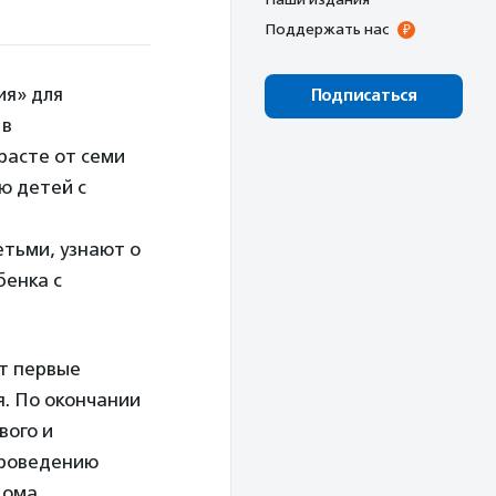
Поддержать нас
ия» для
Подписаться
 в
расте от семи
ю детей с
тьми, узнают о
бенка с
т первые
я. По окончании
вого и
проведению
дома.