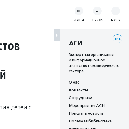
лента
поиск
меню
18+
стов
АСИ
Экспертная организация
и информационное
агентство некоммерческого
ей
сектора
О нас
Контакты
Сотрудники
Мероприятия АСИ
тия детей с
Прислать новость
Полезная библиотека
Наши издания