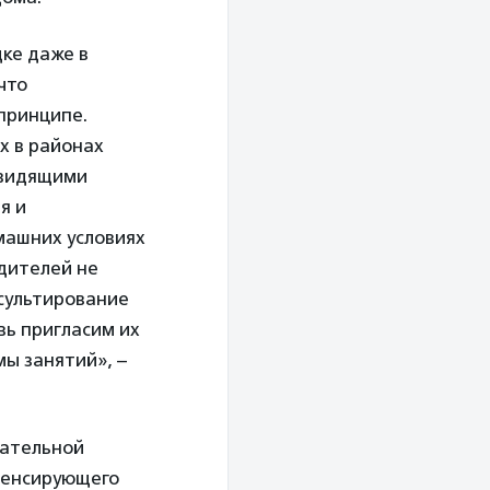
дке даже в
что
 принципе.
х в районах
овидящими
я и
машних условиях
дителей не
нсультирование
вь пригласим их
ы занятий», –
вательной
мпенсирующего