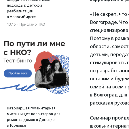
подходы к детской
реабилитации
«Не секрет, что
в Новосибирске
Волгограде. Что 
13:15
·
Прислано НКО
специализирован
Поэтому в рамк
области, самос
детьми, переда
стимулировать 
по разработанн
оставим и будем
семей на всем п
в Волгоград для
рассказал руко
Патриаршая гуманитарная
миссия ищет волонтеров для
Семинар пройдет
ремонта домов в Донецке
школы-интерната
и Горловке