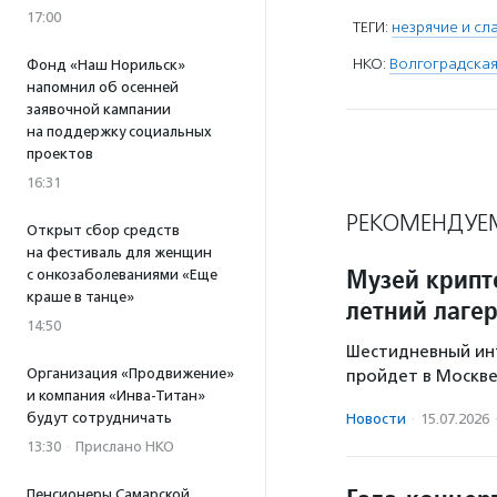
17:00
ТЕГИ:
незрячие и сл
НКО:
Волгоградская
Фонд «Наш Норильск»
напомнил об осенней
заявочной кампании
на поддержку социальных
проектов
16:31
РЕКОМЕНДУЕ
Открыт сбор средств
на фестиваль для женщин
Музей крипт
с онкозаболеваниями «Еще
краше в танце»
летний лаге
14:50
Шестидневный ин
Организация «Продвижение»
пройдет в Москве 
и компания «Инва-Титан»
будут сотрудничать
Новости
·
15.07.2026
13:30
·
Прислано НКО
Пенсионеры Самарской