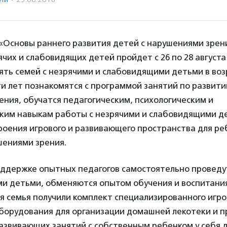
«Основы раннего развития детей с нарушениями зрен
чих и слабовидящих детей пройдет с 26 по 28 августа
ять семей с незрячими и слабовидящими детьми в воз
и лет познакомятся с программой занятий по развити
ния, обучатся педагогическим, психологическим и
ким навыкам работы с незрячими и слабовидящими де
оения игрового и развивающего пространства для ре
шениями зрения.
оддержке опытных педагогов самостоятельно проведу
ми детьми, обменяются опытом обучения и воспитани
 семья получили комплект специализированного игро
борудования для организации домашней лекотеки и 
азвивающих занятий с собственным ребенком у себя 