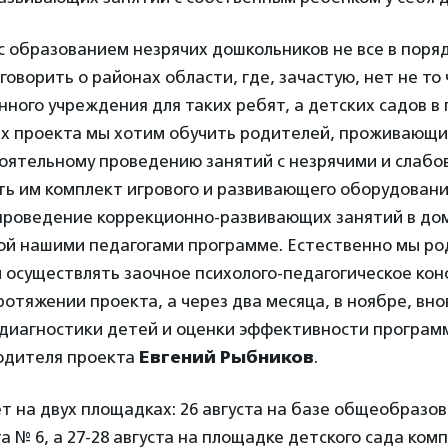
 с образованием незрячих дошкольников не все в поря
говорить о районах области, где, зачастую, нет не то 
ного учреждения для таких ребят, а детских садов в
ах проекта мы хотим обучить родителей, проживающи
тоятельному проведению занятий с незрячими и слаб
ть им комплект игрового и развивающего оборудовани
проведение коррекционно-развивающих занятий в до
ой нашими педагогами программе. Естественно мы ро
 осуществлять заочное психолого-педагогическое ко
ротяжении проекта, а через два месяца, в ноябре, вно
 диагностики детей и оценки эффективности программ
водителя проекта
Евгений Рыбников
.
 на двух площадках: 26 августа на базе общеобразо
 № 6, а 27-28 августа на площадке детского сада ко