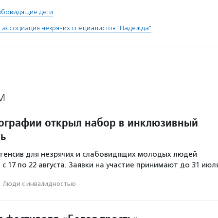
абовидящие дети
 ассоциация незрячих специалистов "Надежда"
М
ографии открыл набор в инклюзивный
рь
тенсив для незрячих и слабовидящих молодых людей
с 17 по 22 августа. Заявки на участие принимают до 31 июл
·
Люди с инвалидностью