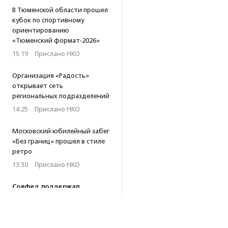
В Тюменской области прошел
кубок по спортивному
ориентированию
«Тюменский формат-2026»
15:19
·
Прислано НКО
Организация «Радость»
открывает сеть
региональных подразделений
14:25
·
Прислано НКО
Московский юбилейный забег
«Без границ» прошел в стиле
ретро
13:30
·
Прислано НКО
Совфед поддержал
инициативу о бесплатной
юридической помощи
сиротам старше 23 лет