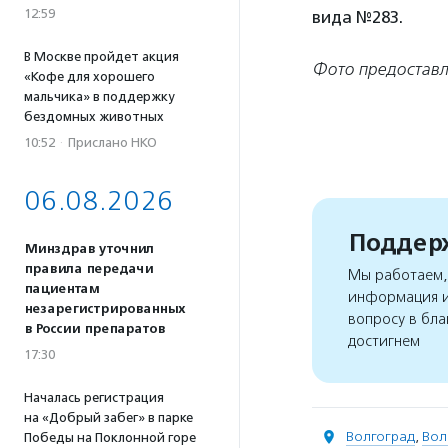
12:59
вида №283.
В Москве пройдет акция
Фото предоставл
«Кофе для хорошего
мальчика» в поддержку
бездомных животных
10:52
·
Прислано НКО
06.08.2026
Поддерж
Минздрав уточнил
правила передачи
Мы работаем, 
пациентам
информация и
незарегистрированных
вопросу в бла
в России препаратов
достигнем
17:30
Началась регистрация
на «Добрый забег» в парке
Волгоград
,
Вол
Победы на Поклонной горе