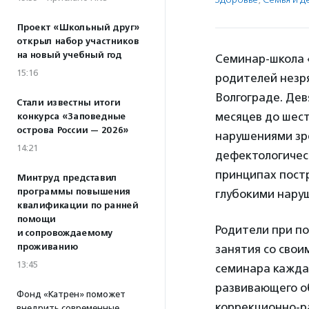
Проект «Школьный друг»
открыл набор участников
на новый учебный год
Семинар-школа 
15:16
родителей незря
Волгограде. Дев
Стали известны итоги
месяцев до шест
конкурса «Заповедные
острова России — 2026»
нарушениями зре
14:21
дефектологичес
принципах постр
Минтруд представил
программы повышения
глубокими нару
квалификации по ранней
помощи
Родители при п
и сопровождаемому
проживанию
занятия со свои
13:45
семинара каждая
развивающего о
Фонд «Катрен» поможет
коррекционно-р
внедрить современные