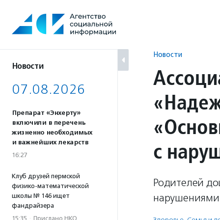
Перейти
к
содержанию
Новости
Новости
Ассоци
07.08.2026
«Надеж
Препарат «Энхерту»
«Основ
включили в перечень
жизненно необходимых
с нару
и важнейших лекарств
16:27
Клуб друзей пермской
Родителей до
физико-математической
нарушениями 
школы № 146 ищет
фандрайзера
15:35
·
Прислано НКО
Здоровье
,
Семья и д