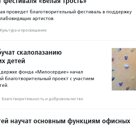
т фестиваля «Белая трость»
ая проведет благотворительный фестиваль в поддержку
слабовидящих артистов.
Культура и просвещение
бучат скалолазанию
х детей
оддержке фонда «Милосердие» начал
й благотворительный проект с участием
тей.
·
Благотвори­тель­ность и доброволь­чест­во
тей научат основным функциям офисных