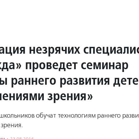
ация незрячих специали
да» проведет семинар
ы раннего развития дет
шениями зрения»
школьников обучат технологиям раннего разви
зрения.
ети
·
23.08.2016