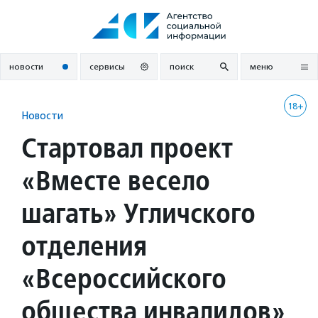
Перейти
к
содержанию
новости
сервисы
поиск
меню
18+
Новости
Стартовал проект
«Вместе весело
шагать» Угличского
отделения
«Всероссийского
общества инвалидов»