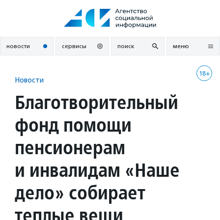
Перейти
к
содержанию
новости
сервисы
поиск
меню
18+
Новости
Благотворительный
фонд помощи
пенсионерам
и инвалидам «Наше
дело» собирает
теплые вещи