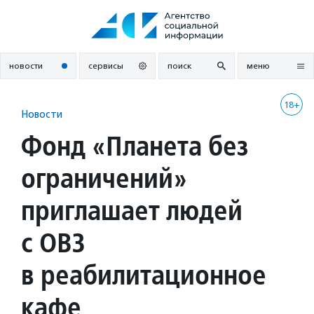
Перейти
к
содержанию
новости
сервисы
поиск
меню
18+
Новости
Фонд «Планета без
ограничений»
приглашает людей
с ОВЗ
в реабилитационное
кафе