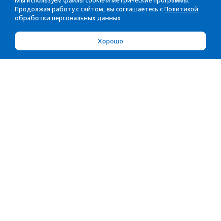
Мы используем файлы cookie и метрические программы.
Продолжая работу с сайтом, вы соглашаетесь с
Политикой
обработки персональных данных
Хорошо