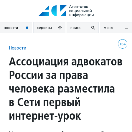
Перейти
к
содержанию
новости
сервисы
поиск
меню
18+
Новости
Ассоциация адвокатов
России за права
человека разместила
в Сети первый
интернет-урок