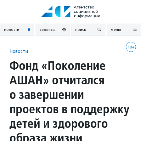
Перейти
к
содержанию
новости
сервисы
поиск
меню
18+
Новости
Фонд «Поколение
АШАН» отчитался
о завершении
проектов в поддержку
детей и здорового
образа жизни