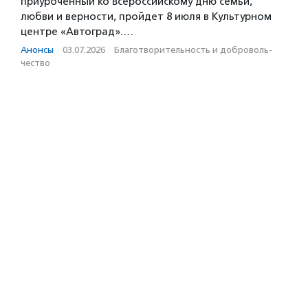
приуроченный ко Всероссийскому дню семьи,
любви и верности, пройдет 8 июля в Культурном
центре «Автоград».…
Анонсы
·
03.07.2026
·
Благотвори­тель­ность и доброволь­
чест­во