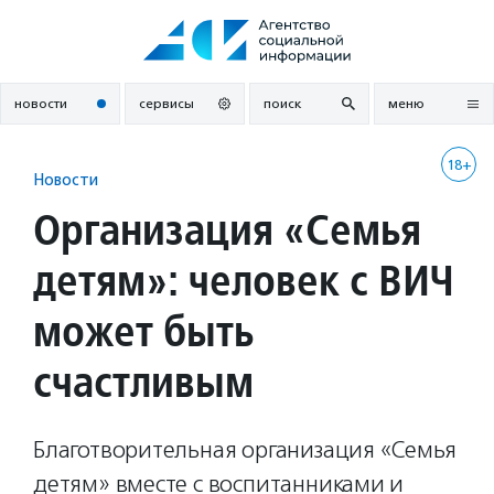
Перейти
к
содержанию
новости
сервисы
поиск
меню
18+
Новости
Организация «Семья
детям»: человек с ВИЧ
может быть
счастливым
Благотворительная организация «Семья
детям» вместе с воспитанниками и