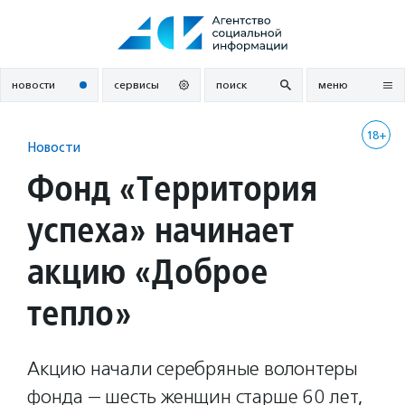
Перейти
к
содержанию
новости
сервисы
поиск
меню
18+
Новости
Фонд «Территория
успеха» начинает
акцию «Доброе
тепло»
Акцию начали серебряные волонтеры
фонда — шесть женщин старше 60 лет,