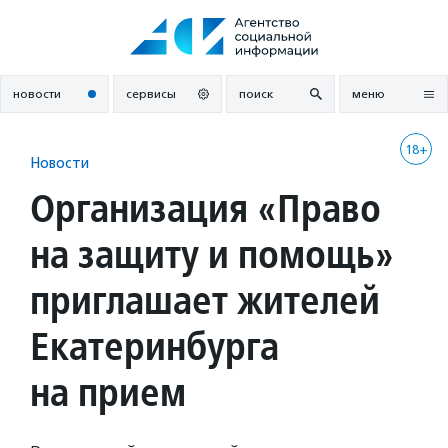
Перейти
к
содержанию
новости
сервисы
поиск
меню
18+
Новости
Организация «Право
на защиту и помощь»
приглашает жителей
Екатеринбурга
на прием