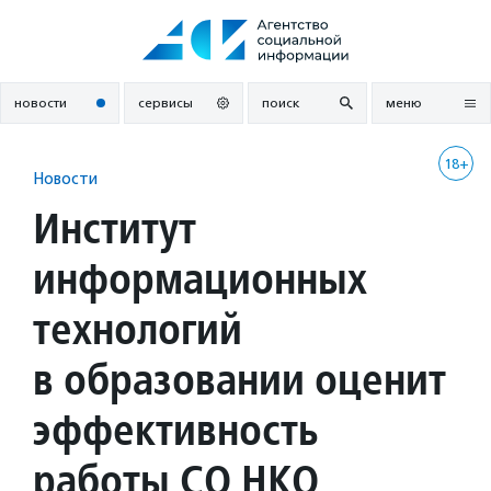
Перейти
к
содержанию
новости
сервисы
поиск
меню
18+
Новости
Институт
информационных
технологий
в образовании оценит
эффективность
работы СО НКО