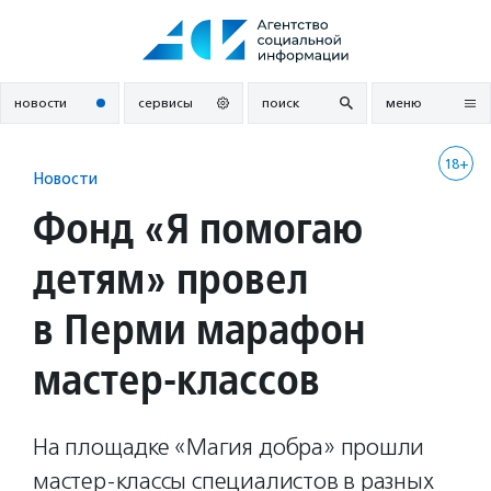
Перейти
к
содержанию
новости
сервисы
поиск
меню
18+
Новости
Фонд «Я помогаю
детям» провел
в Перми марафон
мастер-классов
На площадке «Магия добра» прошли
мастер-классы специалистов в разных