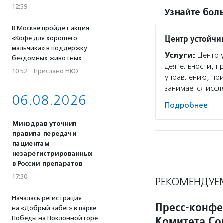
12:59
Узнайте боль
В Москве пройдет акция
Центр устойчи
«Кофе для хорошего
мальчика» в поддержку
Услуги:
Центр у
бездомных животных
деятельности, п
10:52
·
Прислано НКО
управлению, пр
занимается исс
06.08.2026
Подробнее
Минздрав уточнил
правила передачи
пациентам
незарегистрированных
в России препаратов
17:30
РЕКОМЕНДУЕ
Началась регистрация
Пресс-конфе
на «Добрый забег» в парке
Комитета Со
Победы на Поклонной горе