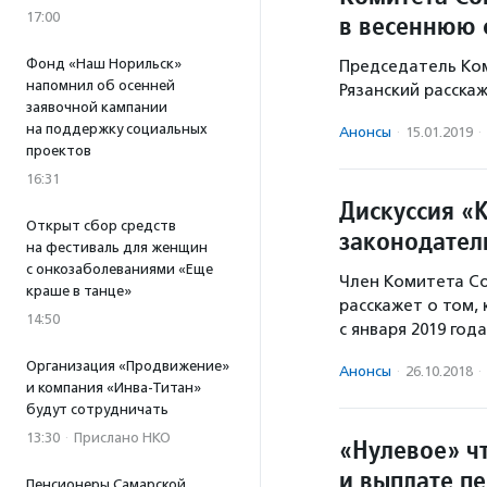
17:00
в весеннюю 
Фонд «Наш Норильск»
Председатель Ко
напомнил об осенней
Рязанский расскаж
заявочной кампании
на поддержку социальных
Анонсы
·
15.01.2019
·
проектов
16:31
Дискуссия «
Открыт сбор средств
законодатель
на фестиваль для женщин
с онкозаболеваниями «Еще
Член Комитета Со
краше в танце»
расскажет о том,
14:50
с января 2019 года
Организация «Продвижение»
Анонсы
·
26.10.2018
·
и компания «Инва-Титан»
будут сотрудничать
13:30
·
Прислано НКО
«Нулевое» ч
и выплате п
Пенсионеры Самарской