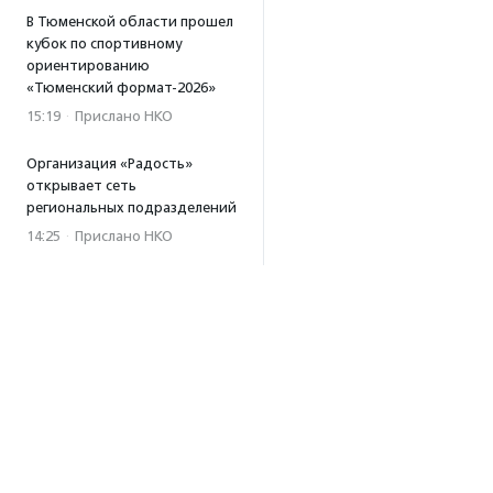
В Тюменской области прошел
кубок по спортивному
ориентированию
«Тюменский формат-2026»
15:19
·
Прислано НКО
Организация «Радость»
открывает сеть
региональных подразделений
14:25
·
Прислано НКО
Московский юбилейный забег
«Без границ» прошел в стиле
ретро
13:30
·
Прислано НКО
Совфед поддержал
инициативу о бесплатной
юридической помощи
сиротам старше 23 лет