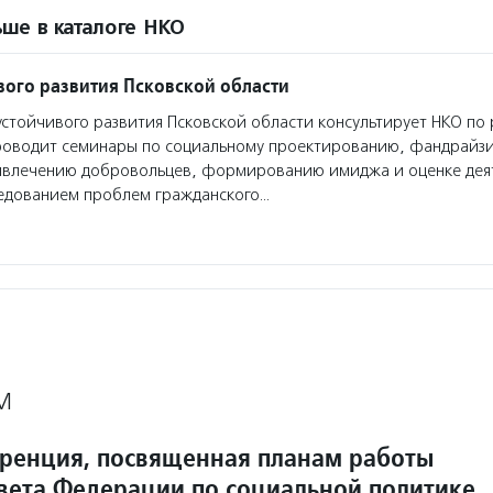
ше в каталоге НКО
вого развития Псковской области
стойчивого развития Псковской области консультирует НКО по
роводит семинары по социальному проектированию, фандрайзи
ивлечению добровольцев, формированию имиджа и оценке дея
ледованием проблем гражданского…
М
ренция, посвященная планам работы
вета Федерации по социальной политике