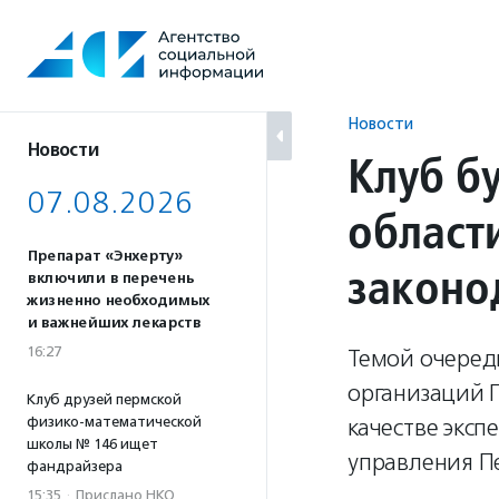
Перейти
к
содержанию
Новости
Новости
Клуб б
07.08.2026
област
Препарат «Энхерту»
законо
включили в перечень
жизненно необходимых
и важнейших лекарств
16:27
Темой очеред
организаций П
Клуб друзей пермской
физико-математической
качестве эксп
школы № 146 ищет
управления Пе
фандрайзера
15:35
·
Прислано НКО