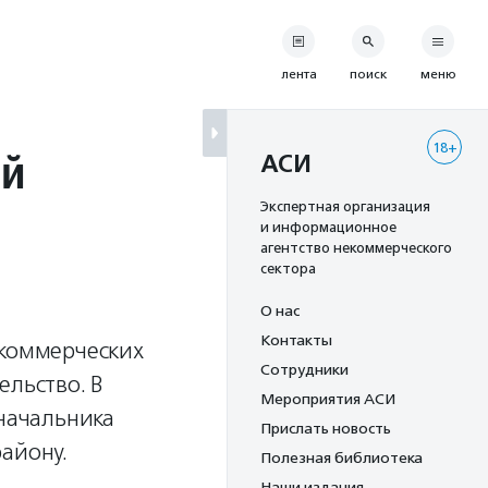
лента
поиск
меню
18+
ой
АСИ
Экспертная организация
и информационное
агентство некоммерческого
сектора
О нас
Контакты
екоммерческих
Сотрудники
ельство. В
Мероприятия АСИ
 начальника
Прислать новость
айону.
Полезная библиотека
Наши издания