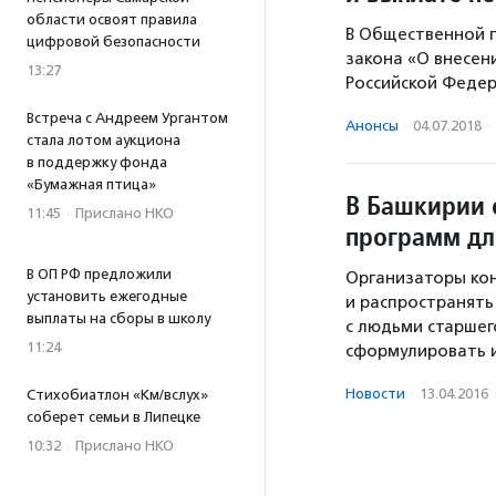
области освоят правила
В Общественной п
цифровой безопасности
закона «О внесен
13:27
Российской Федер
Встреча с Андреем Ургантом
Анонсы
·
04.07.2018
·
стала лотом аукциона
в поддержку фонда
«Бумажная птица»
В Башкирии 
11:45
·
Прислано НКО
программ дл
В ОП РФ предложили
Организаторы кон
установить ежегодные
и распространять
выплаты на сборы в школу
с людьми старшег
11:24
сформулировать 
Новости
·
13.04.2016
Стихобиатлон «Км/вслух»
соберет семьи в Липецке
10:32
·
Прислано НКО