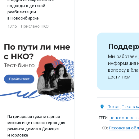
подходы к детской
реабилитации
в Новосибирске
13:15
·
Прислано НКО
Поддерж
Мы работаем, 
информация и
вопросу в бла
достигнем
Псков
,
Псковск
Патриаршая гуманитарная
ТЕГИ:
пенсионное з
миссия ищет волонтеров для
НКО:
Псковская обл
ремонта домов в Донецке
и Горловке