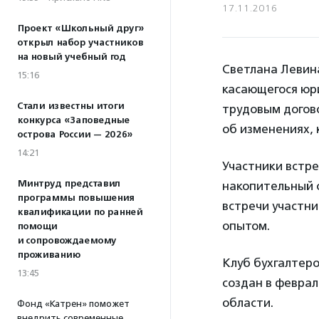
17.11.2016
Проект «Школьный друг»
открыл набор участников
на новый учебный год
Светлана Левин
15:16
касающегося юр
Стали известны итоги
трудовым догов
конкурса «Заповедные
об изменениях, 
острова России — 2026»
14:21
Участники встре
Минтруд представил
накопительный с
программы повышения
встречи участни
квалификации по ранней
опытом.
помощи
и сопровождаемому
проживанию
Клуб бухгалтеро
13:45
создан в феврал
области.
Фонд «Катрен» поможет
внедрить современные