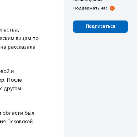
Поддержать нас
Подписаться
льства,
еским лицам по
на рассказала
овой и
ор. После
с другом
й области был
тия Псковской