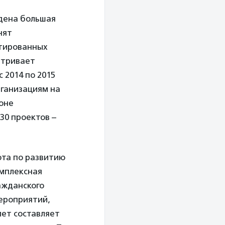
едена большая
нят
нтированных
атривает
 2014 по 2015
рганизациям на
ионе
30 проектов –
ота по развитию
омплексная
ажданского
ероприятий,
ет составляет