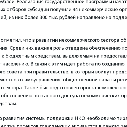
рублей. Реализация государственной программы начата
ых отборов субсидии получили 44 некоммерческие ор
лей, из них более 300 тыс. рублей направлено на под
отметил, что в развитии некоммерческого сектора о
ния. Среди них важная роль отведена обеспечению п
 к бюджетным средствам, выделяемым на предостав
г населению. В связи с этим идет работа по созданию
о совета при правительстве, в который войдут пред
 местного самоуправления, общественной палаты рег
 сектора. Также был подготовлен проект комплексно
 обеспечению поэтапного доступа некоммерческих ор
дствам.
о развития системы поддержки НКО необходимо тир
держки проектов гражданских активистов в рамках р