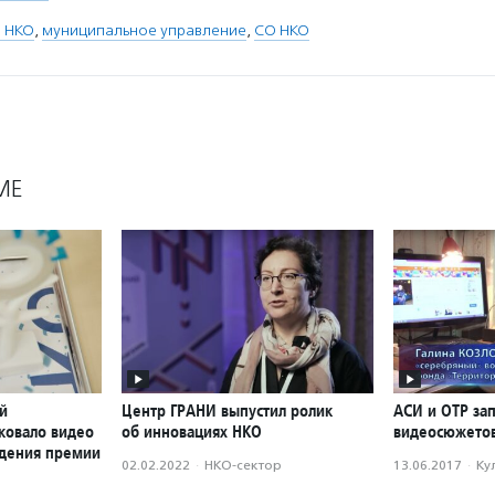
 НКО
,
муниципальное управление
,
СО НКО
МЕ
й
Центр ГРАНИ выпустил ролик
АСИ и ОТР за
ковало видео
об инновациях НКО
видеосюжетов
ждения премии
02.02.2022
·
НКО-сектор
13.06.2017
·
Ку