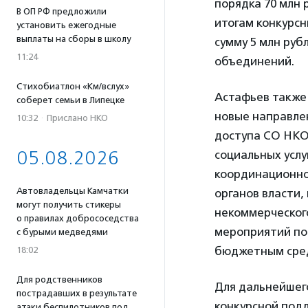
порядка 70 млн 
В ОП РФ предложили
итогам конкурсн
установить ежегодные
выплаты на сборы в школу
сумму 5 млн руб
11:24
объединений.
Стихобиатлон «Км/вслух»
Астафьев также 
соберет семьи в Липецке
новые направле
10:32
·
Прислано НКО
доступа СО НКО
05.08.2026
социальных услу
координационног
Автовладельцы Камчатки
органов власти,
могут получить стикеры
некоммерческого
о правилах добрососедства
мероприятий по
с бурыми медведями
бюджетным сре
18:02
Для родственников
Для дальнейшег
пострадавших в результате
конкурсной под
атаки беспилотников под