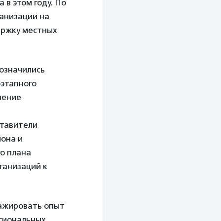
 в этом году. По
ганизации на
держку местных
бозначились
оэтапного
ление
ставители
иона и
го плана
ганизаций к
ажировать опыт
егиональных