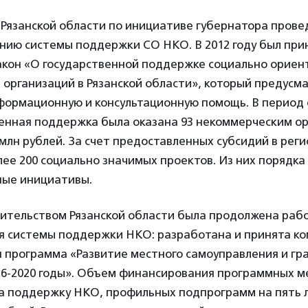
в Рязанской области по инициативе губернатора пров
анию системы поддержки СО НКО. В 2012 году был при
акон «О государственной поддержке социально орие
 организаций в Рязанской области», который предусм
ормационную и консультационную помощь. В период с
венная поддержка была оказана 93 некоммерческим о
млн рублей. За счет предоставленных субсидий в рег
ее 200 социально значимых проектов. Из них порядка 
ные инициативы.
вительством Рязанской области была продолжена раб
я системы поддержки НКО: разработана и принята к
я программа «Развитие местного самоуправления и гр
16-2020 годы». Объем финансирования программных м
а поддержку НКО, профильных подпрограмм на пять л