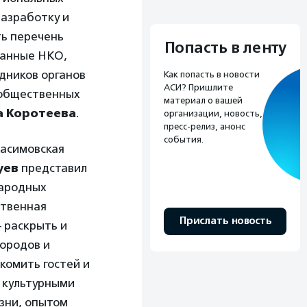
разработку и
ть перечень
Попасть в ленту
ванные НКО,
дников органов
Как попасть в новости
АСИ? Пришлите
 общественных
материал о вашей
а Коротеева
.
организации, новость,
пресс-релиз, анонс
события.
Касимовская
уев
представил
народных
ственная
Прислать новость
– раскрыть и
ородов и
акомить гостей и
и культурными
зни, опытом