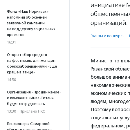
инициативе М
Фонд «Наш Норильск»
общественных
напомнил об осенней
организаций.
заявочной кампании
на поддержку социальных
проектов
Гранты и конкурсы
,
Н
16:31
Открыт сбор средств
Министр по дел
на фестиваль для женщин
с онкозаболеваниями «Еще
Рязанской обла
краше в танце»
большое вниман
14:50
некоммерческие
Организация «Продвижение»
экономических 
и компания «Инва-Титан»
людям, многодет
будут сотрудничать
Поэтому вопрос
13:30
·
Прислано НКО
социальных услу
Пенсионеры Самарской
федеральном, ре
области освоят правила