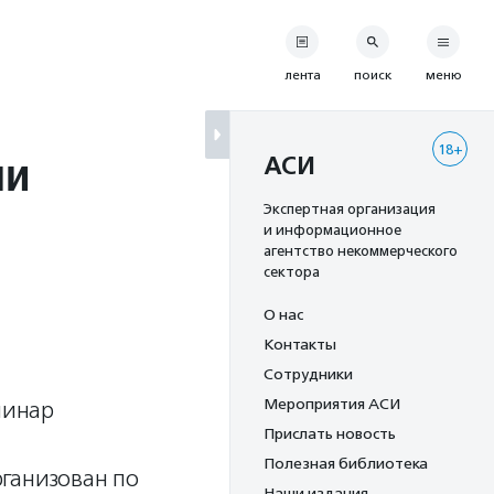
лента
поиск
меню
18+
ли
АСИ
Экспертная организация
и информационное
агентство некоммерческого
сектора
О нас
Контакты
Сотрудники
Мероприятия АСИ
минар
Прислать новость
Полезная библиотека
ганизован по
Наши издания