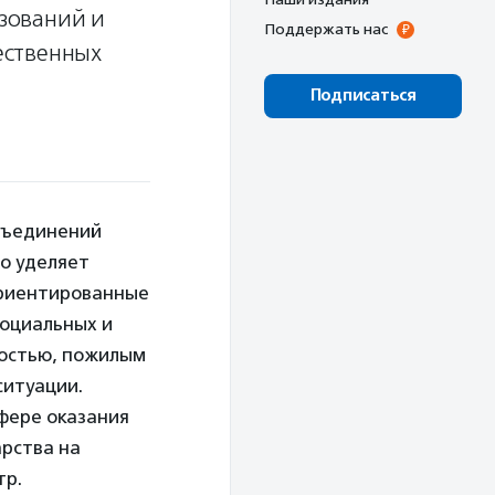
зований и
Поддержать нас
ественных
Подписаться
бъединений
во уделяет
ориентированные
социальных и
ностью, пожилым
ситуации.
фере оказания
арства на
тр.