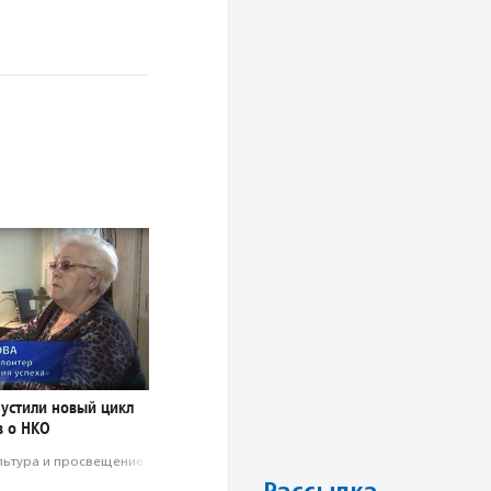
пустили новый цикл
 о НКО
льтура и просвещение