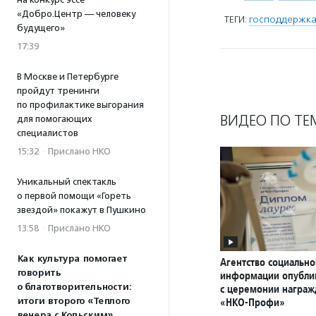
«Добро.Центр — человеку
ТЕГИ:
господдержка
будущего»
17:39
В Москве и Петербурге
пройдут тренинги
по профилактике выгорания
ВИДЕО ПО ТЕ
для помогающих
специалистов
15:32
·
Прислано НКО
Уникальный спектакль
о первой помощи «Гореть
звездой» покажут в Пушкино
13:58
·
Прислано НКО
Как культура помогает
Агентство социально
говорить
информации опубли
о благотворительности:
с церемонии награ
итоги второго «Теплого
«НКО-Профи»
вечера с Кольским»