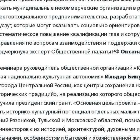
екать муниципальные некоммерческие организации в 
ектов социального предпринимательства, разработа
услуг, которые могут оказывать социально ориентиро
истематическое повышение квалификации глав и сотру
правления по вопросам взаимодействия и поддержки
одчеркнула эксперт Общественной палаты РФ
Оксан
семинара руководитель общественной организации «
ная национально-культурная автономия»
Ильдар Бик
города Центральной России, как центры сохранения 
торических традиций», на реализацию которого обще
учила президентский грант. «Основная цель проекта 
ть историко-культурный потенциал отдельных малых г
ний Рязанской, Тульской и Московской областей, позн
нвесторов с их историей, архитектурой, духовными 
бычаями, особенностями бытовой и хозяйственной жи