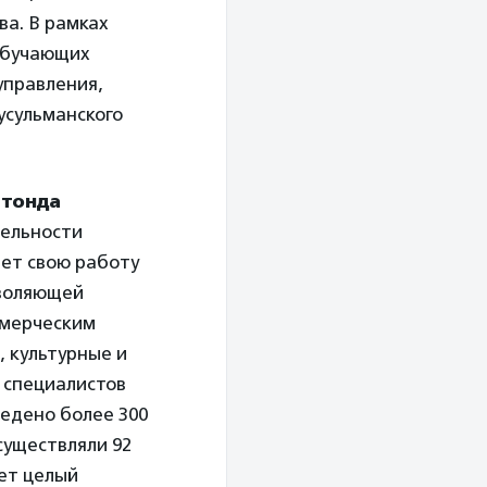
ва. В рамках
 обучающих
управления,
усульманского
Штонда
тельности
ет свою работу
зволяющей
ммерческим
, культурные и
 специалистов
ведено более 300
существляли 92
ет целый