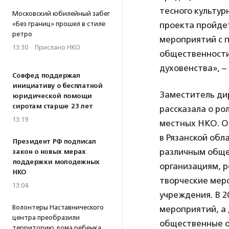
тесного культур
Московский юбилейный забег
«Без границ» прошел в стиле
проекта пройдет
ретро
мероприятий с 
13:30
·
Прислано НКО
общественности
духовенства», –
Совфед поддержал
инициативу о бесплатной
Заместитель ди
юридической помощи
сиротам старше 23 лет
рассказала о ро
13:19
местных НКО. О
в Рязанской обл
Президент РФ подписал
различным обще
закон о новых мерах
поддержки молодежных
организациям, р
НКО
творческие мер
13:04
учреждения. В 2
Волонтеры Наставнического
мероприятий, а 
центра преобразили
общественные о
территорию дома ребенка