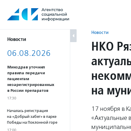
Перейти
к
содержанию
Новости
Новости
НКО Ря
06.08.2026
актуал
Минздрав уточнил
некомм
правила передачи
пациентам
на мун
незарегистрированных
в России препаратов
17:30
17 ноября в 
Началась регистрация
«Актуальные 
на «Добрый забег» в парке
Победы на Поклонной горе
муниципально
17:00