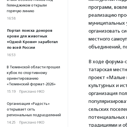
Геленджиком открыли
программ, вовл
горячую линию
реализацию про
16:58
муниципальных 
организовать с
Портал поиска доноров
крови для животных
местного самоу
«Одной Крови» заработал
объединений, п
по всей России
16:53
В ходе форума-
В Тюменской области прошел
татарская мест
кубок по спортивному
проект «Малые 
ориентированию
«Тюменский формат-2026»
культурных и ис
15:19
·
Прислано НКО
организация пол
популяризирова
Организация «Радость»
сельских поселе
открывает сеть
региональных подразделений
потенциальных и
14:25
·
Прислано НКО
традициями и о