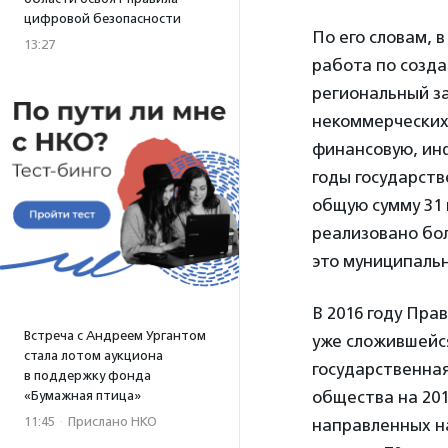
цифровой безопасности
По его словам, 
13:27
работа по созд
региональный з
некоммерческих
финансовую, инф
годы государст
общую сумму 31 
реализовано бол
это муниципаль
В 2016 году Пра
Встреча с Андреем Ургантом
уже сложившейс
стала лотом аукциона
государственна
в поддержку фонда
общества на 20
«Бумажная птица»
11:45
·
Прислано НКО
направленных н