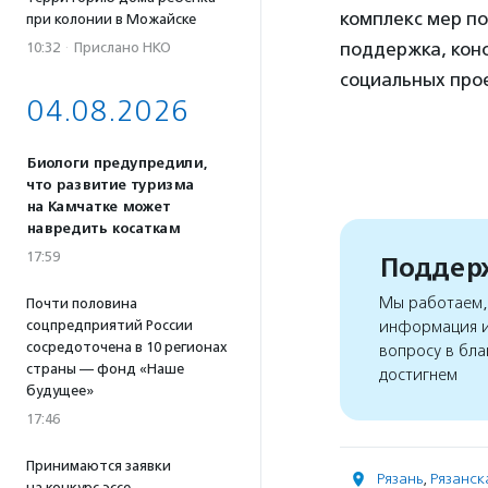
комплекс мер п
при колонии в Можайске
поддержка, кон
10:32
·
Прислано НКО
социальных про
04.08.2026
Биологи предупредили,
что развитие туризма
на Камчатке может
навредить косаткам
17:59
Поддерж
Мы работаем, 
Почти половина
соцпредприятий России
информация и
сосредоточена в 10 регионах
вопросу в бла
страны — фонд «Наше
достигнем
будущее»
17:46
Принимаются заявки
Рязань
,
Рязанск
на конкурс эссе