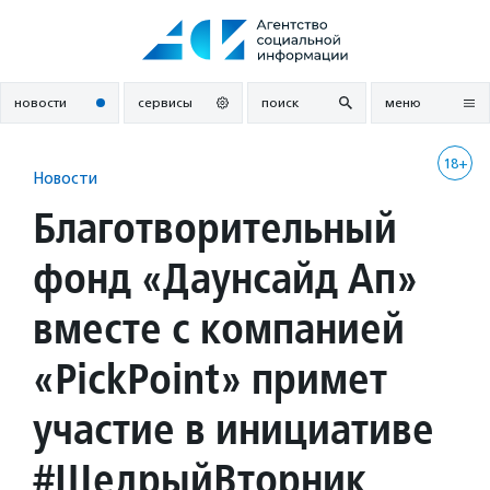
Перейти
к
содержанию
новости
сервисы
поиск
меню
18+
Новости
Благотворительный
фонд «Даунсайд Ап»
вместе с компанией
«PickPoint» примет
участие в инициативе
#ЩедрыйВторник