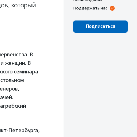
ов, который
Поддержать нас
Подписаться
первенства. В
 и женщин. В
йского семинара
астольном
енеров,
ачей.
Загребский
нкт-Петербурга,