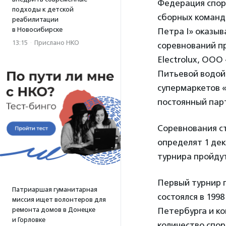
Федерация спор
подходы к детской
сборных команд
реабилитации
в Новосибирске
Петра I» оказыв
13:15
·
Прислано НКО
соревнований п
Electrolux, ООО
Питьевой водой 
супермаркетов 
постоянный пар
Соревнования ст
определят 1 де
турнира пройду
Первый турнир п
Патриаршая гуманитарная
состоялся в 199
миссия ищет волонтеров для
ремонта домов в Донецке
Петербурга и ко
и Горловке
количество спор