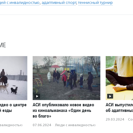
дей с инвалидностью
,
адаптивный спорт
,
теннисный турнир
МЕ
идео о центре
АСИ опубликовало новое видео
АСИ выпустил
й езды
из киноальманаха «Один день
об адаптивных
во благо»
29.03.2024
·
Со
нвалидностью
07.06.2024
·
Люди с инвалидностью