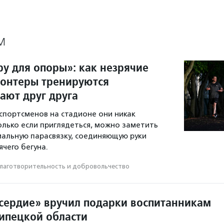
М
ру для опоры»: как незрячие
лонтеры тренируются
ают друг друга
спортсменов на стадионе они никак
олько если приглядеться, можно заметить
иальную парасвязку, соединяющую руки
чего бегуна.
лаготвори­тель­ность и доброволь­чест­во
ердие» вручил подарки воспитанникам
ипецкой области