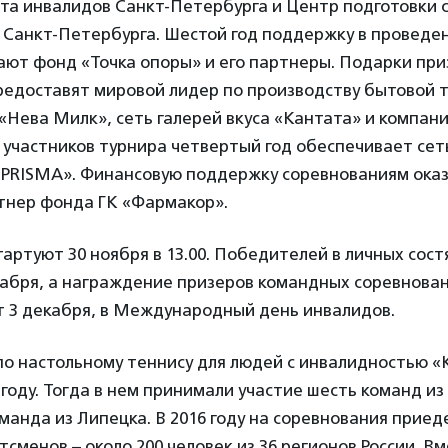
та инвалидов Санкт-Петербурга и Центр подготовки 
 Санкт-Петербурга. Шестой год поддержку в проведе
ают фонд «Точка опоры» и его партнеры. Подарки пр
редоставят мировой лидер по производству бытовой 
 «Нева Милк», сеть галерей вкуса «Кантата» и компания
участников турнира четвертый год обеспечивает сеть
«PRISMA». Финансовую поддержку соревнованиям оказ
тнер фонда ГК «Фармакор».
артуют 30 ноября в 13.00. Победителей в личных сост
кабря, а награждение призеров командных соревнова
т 3 декабря, в Международный день инвалидов.
о настольному теннису для людей с инвалидностью «
8 году. Тогда в нем принимали участие шесть команд из
манда из Липецка. В 2016 году на соревнования прие
тсменов – около 200 человек из 36 регионов России. Вм