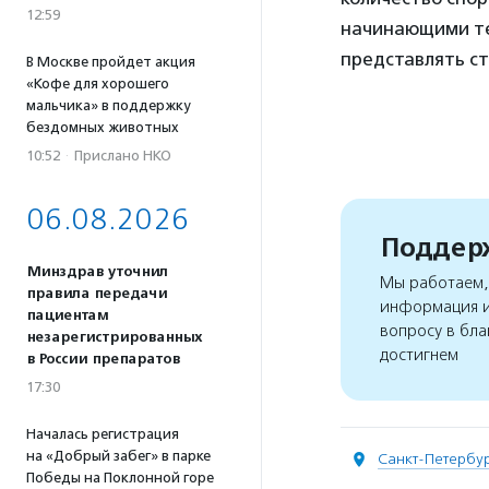
12:59
начинающими те
представлять ст
В Москве пройдет акция
«Кофе для хорошего
мальчика» в поддержку
бездомных животных
10:52
·
Прислано НКО
06.08.2026
Поддерж
Минздрав уточнил
Мы работаем, 
правила передачи
информация и
пациентам
вопросу в бла
незарегистрированных
достигнем
в России препаратов
17:30
Началась регистрация
на «Добрый забег» в парке
Санкт-Петербу
Победы на Поклонной горе