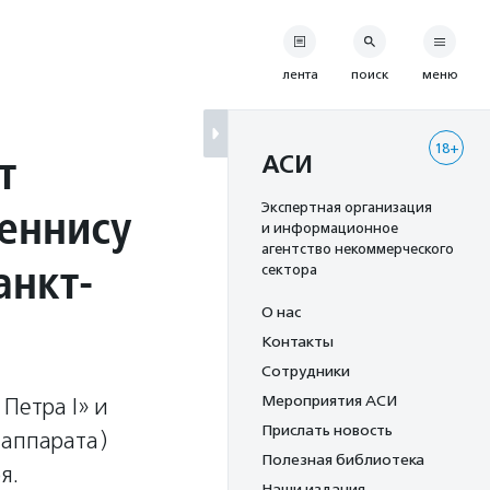
лента
поиск
меню
18+
т
АСИ
еннису
Экспертная организация
и информационное
агентство некоммерческого
анкт-
сектора
О нас
Контакты
Сотрудники
Мероприятия АСИ
Петра I» и
Прислать новость
 аппарата)
Полезная библиотека
я.
Наши издания