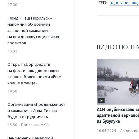
ТЕГИ:
адаптация лю
17:00
Фонд «Наш Норильск»
напомнил об осенней
заявочной кампании
на поддержку социальных
проектов
ВИДЕО ПО ТЕ
16:31
Открыт сбор средств
на фестиваль для женщин
с онкозаболеваниями «Еще
краше в танце»
14:50
Организация «Продвижение»
АСИ опубликовало в
и компания «Инва-Титан»
адаптивной верхово
будут сотрудничать
из Бузулука
13:30
·
Прислано НКО
10.06.2024
·
Люди с и
Пенсионеры Самарской