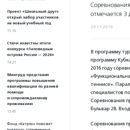
Соревнования
Проект «Школьный друг»
отмечается 3 
открыл набор участников
на новый учебный год
29.11.2016
15:16
Стали известны итоги
конкурса «Заповедные
В программу тур
острова России — 2026»
программу Кубка
14:21
2016 году сорев
Минтруд представил
«Функциональна
программы повышения
теннисе». Пара
квалификации по ранней
специалистов по
помощи
и сопровождаемому
Соревнования пр
проживанию
бульвар 28. Вхо
13:45
Соревнования пр
Фонд «Катрен» поможет
внедрить современные