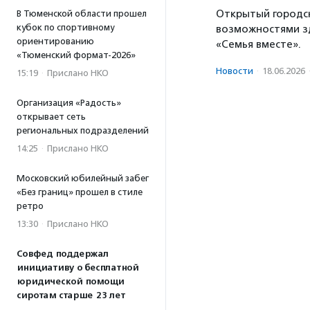
Открытый городск
В Тюменской области прошел
кубок по спортивному
возможностями з
ориентированию
«Семья вместе».
«Тюменский формат-2026»
Новости
·
18.06.2026
15:19
·
Прислано НКО
Организация «Радость»
открывает сеть
региональных подразделений
14:25
·
Прислано НКО
Московский юбилейный забег
«Без границ» прошел в стиле
ретро
13:30
·
Прислано НКО
Совфед поддержал
инициативу о бесплатной
юридической помощи
сиротам старше 23 лет