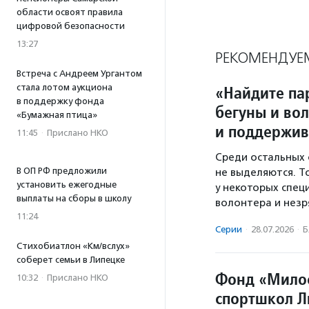
области освоят правила
цифровой безопасности
13:27
РЕКОМЕНДУЕ
Встреча с Андреем Ургантом
стала лотом аукциона
«Найдите па
в поддержку фонда
бегуны и во
«Бумажная птица»
и поддержив
11:45
·
Прислано НКО
Среди остальных 
В ОП РФ предложили
не выделяются. Т
установить ежегодные
у некоторых спец
выплаты на сборы в школу
волонтера и незря
11:24
Серии
·
28.07.2026
·
Б
Стихобиатлон «Км/вслух»
соберет семьи в Липецке
Фонд «Милос
10:32
·
Прислано НКО
спортшкол Л