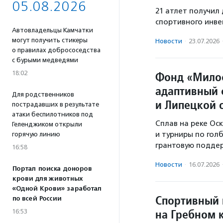
05.08.2026
21 атлет получи
спортивного инве
Автовладельцы Камчатки
могут получить стикеры
Новости
·
23.07.2026
о правилах добрососедства
с бурыми медведями
18:02
Фонд «Мило
адаптивный 
Для родственников
и Липецкой 
пострадавших в результате
атаки беспилотников под
Сплав на реке Оск
Геленджиком открыли
и турниры по гол
горячую линию
грантовую поддер
16:58
Новости
·
16.07.2026
Портал поиска доноров
крови для животных
«Одной Крови» заработал
Спортивный 
по всей России
на Гребном 
16:53