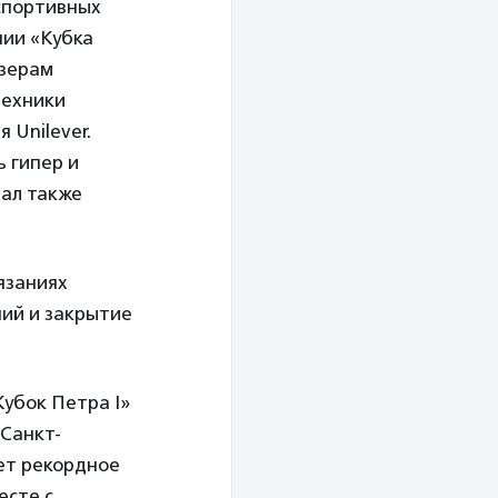
спортивных
нии «Кубка
изерам
техники
 Unilever.
 гипер и
ал также
язаниях
ний и закрытие
Кубок Петра I»
 Санкт-
дет рекордное
есте с