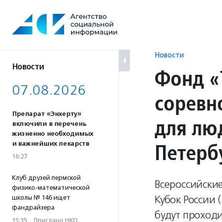
Перейти
к
содержанию
Новости
Новости
Фонд «
07.08.2026
соревн
Препарат «Энхерту»
для лю
включили в перечень
жизненно необходимых
Петерб
и важнейших лекарств
16:27
Клуб друзей пермской
Всероссийские
физико-математической
Кубок России
школы № 146 ищет
фандрайзера
будут проходи
15:35
·
Прислано НКО