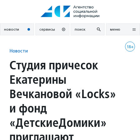
Перейти
к
содержанию
новости
сервисы
поиск
меню
18+
Новости
Студия причесок
Екатерины
Вечкановой «Locks»
и фонд
«ДетскиеДомики»
приглашают