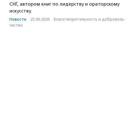
СНГ, автором книг по лидерству и ораторскому
искусству.
Новости
·
23.06.2026
·
Благотвори­тель­ность и доброволь­
чест­во