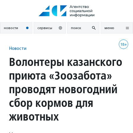
Перейти
к
содержанию
новости
сервисы
поиск
меню
18+
Новости
Волонтеры казанского
приюта «Зоозабота»
проводят новогодний
сбор кормов для
животных