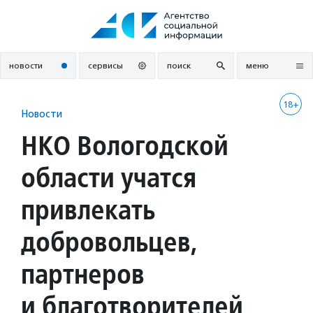
Перейти
к
содержанию
новости
сервисы
поиск
меню
18+
Новости
НКО Вологодской
области учатся
привлекать
добровольцев,
партнеров
и благотворителей