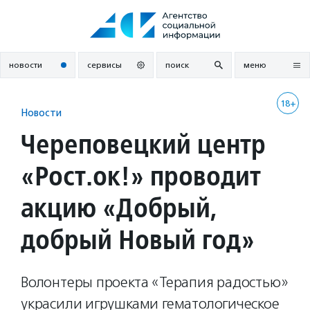
Перейти
к
содержанию
новости
сервисы
поиск
меню
18+
Новости
Череповецкий центр
«Рост.ок!» проводит
акцию «Добрый,
добрый Новый год»
Волонтеры проекта «Терапия радостью»
украсили игрушками гематологическое