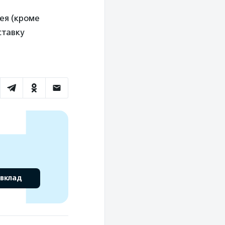
ея (кроме
ставку
 вклад