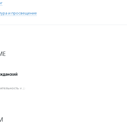
рг
тура и просвещение
МЕ
ажданский
­тель­ность и доброволь­чест­во
М