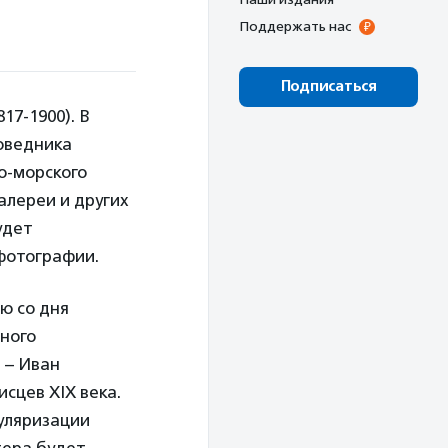
Поддержать нас
Подписаться
17-1900). В
оведника
о-морского
алереи и других
удет
фотографии.
ю со дня
рного
. – Иван
сцев XIX века.
пуляризации