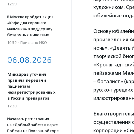
12:59
художником. Ср
юбилейные пода
В Москве пройдет акция
«Кофе для хорошего
мальчика» в поддержку
Основу юбилейно
бездомных животных
произведения Ай
10:52
·
Прислано НКО
ночь», «Девятый
творческой био
06.08.2026
«Кронштадтский
пейзажами Мало
Минздрав уточнил
правила передачи
– баталист» (ка
пациентам
русско-турецких 
незарегистрированных
иллюстрированн
в России препаратов
17:30
Благотворитель
Началась регистрация
осуществления 
на «Добрый забег» в парке
корпорации «Сис
Победы на Поклонной горе