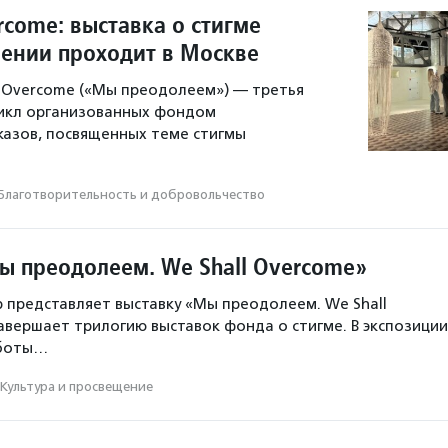
rcome: выставка о стигме
лении проходит в Москве
l Overcome («Мы преодолеем») — третья
икл организованных фондом
азов, посвященных теме стигмы
Благотвори­тель­ность и доброволь­чест­во
ы преодолеем. We Shall Overcome»
представляет выставку «Мы преодолеем. We Shall
авершает трилогию выставок фонда о стигме. В экспозиции
аботы…
Культура и просвещение