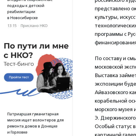
российского худ
подходы к детской
представлено о
реабилитации
культуры, искус
в Новосибирске
технологически
13:15
·
Прислано НКО
программы с Рус
финансирования 
По составу и см
московской эксп
Выставка займет
экспозиции буд
Айвазовского ка
корабельной осн
морского музея 
Патриаршая гуманитарная
Э. Дзержинского
миссия ищет волонтеров для
Особый статус 
ремонта домов в Донецке
и Горловке
картинной галер