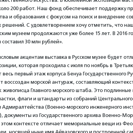
ожественного искусства. В юбилейной экспозиции мас
коло 200 работ. Наш фонд обеспечивает поддержку п
ства и образования с фокусом на поиск и внедрение с
х решений. С удовлетворением хочу отметить, что на
ским музеем продолжаются уже более 15 лет. В 2016 
составил 30 млн рублей».
ысловым акцентам выставка в Русском музее будет отл
озиции, которая проходила с июля по ноябрь в Третьяк
 весь первый этаж корпуса Бенуа Государственного Рус
ет воссоздан морской антураж, составляющий контекс
к живописца Главного морского штаба. Это подлинны
астки, флаги и штандарты из собраний Центрального
и Адмиралтейства (Военно-морского инженерного инс
), документы из Государственного архива Военно-Мор
в этом контексте отличает мемориальные вещи из Фе
еи, носящей ныне имя Айвазовского и построенной с