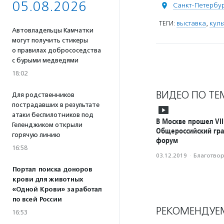
05.08.2026
Санкт-Петербу
ТЕГИ:
выставка
,
куль
Автовладельцы Камчатки
могут получить стикеры
о правилах добрососедства
с бурыми медведями
18:02
ВИДЕО ПО ТЕ
Для родственников
пострадавших в результате
атаки беспилотников под
В Москве прошел VII
Геленджиком открыли
Общероссийский гр
горячую линию
форум
16:58
03.12.2019
·
Благотвори
Портал поиска доноров
крови для животных
«Одной Крови» заработал
по всей России
РЕКОМЕНДУЕ
16:53