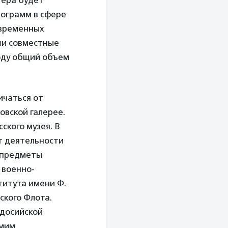
тера будет
рограмм в сфере
овременных
ши совместные
году общий объем
ичаться от
овской галерее.
ского музея. В
т деятельности
е предметы
 военно-
титута имени Ф.
ского Флота.
одосийской
амим