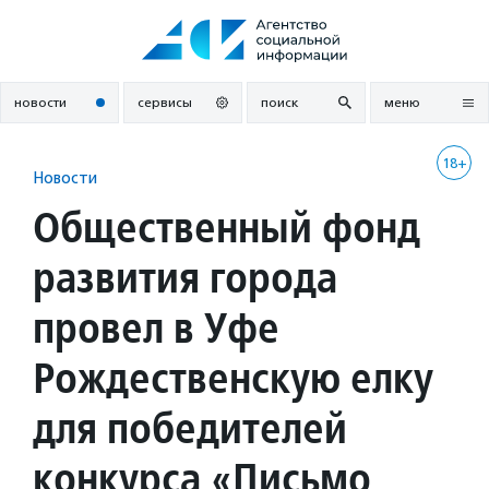
Перейти
к
содержанию
новости
сервисы
поиск
меню
18+
Новости
Общественный фонд
развития города
провел в Уфе
Рождественскую елку
для победителей
конкурса «Письмо