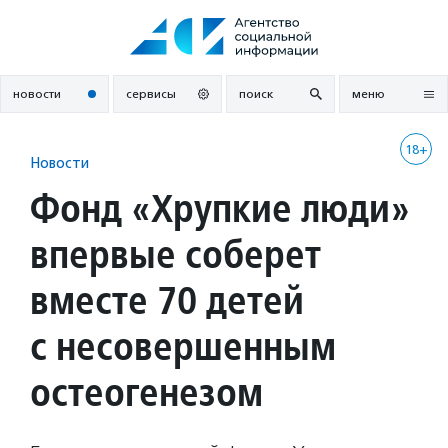
Перейти
к
содержанию
новости
сервисы
поиск
меню
18+
Новости
Фонд «Хрупкие люди»
впервые соберет
вместе 70 детей
с несовершенным
остеогенезом