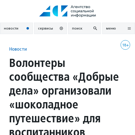
Перейти
к
содержанию
новости
сервисы
поиск
меню
18+
Новости
Волонтеры
сообщества «Добрые
дела» организовали
«шоколадное
путешествие» для
воспитанников