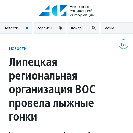
Перейти
к
содержанию
новости
сервисы
поиск
меню
18+
Новости
Липецкая
региональная
организация ВОС
провела лыжные
гонки