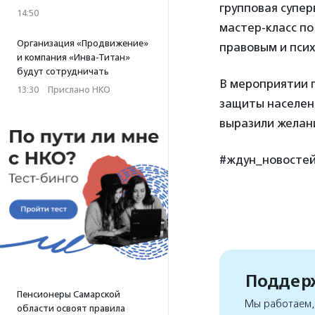
групповая супер
14:50
мастер-класс по
Организация «Продвижение»
правовым и псих
и компания «Инва-Титан»
будут сотрудничать
В мероприятии 
13:30
·
Прислано НКО
защиты населени
выразили желан
#ждун_новосте
Поддерж
Пенсионеры Самарской
Мы работаем, 
области освоят правила