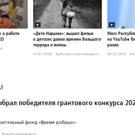
к о работе
«Дети Нарыма»: вышел фильм
Мисс Республ
КО
о детских домах времен Большого
на YouTube б
террора и войны
ролик
ор
16.07.2020
·
Культура и просвещение
09.11.2018
·
Бл
М
ыбрал победителя грантового конкурса 20
рительный фонд «Время добрых».
·
Гранты и конкурсы