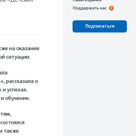
Поддержать нас
Подписаться
кже на оказание
й ситуации.
ала
, рассказала о
 и успехах.
ти обучение.
етям,
 состоялся
и также