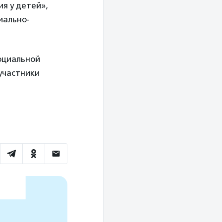
я у детей»,
иально-
оциальной
 участники