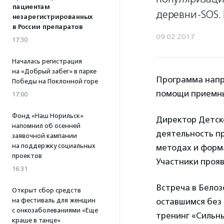
пациентам
деревни-SOS. 
незарегистрированных
в России препаратов
09.02.2017
17:30
Началась регистрация
на «Добрый забег» в парке
Программа напра
Победы на Поклонной горе
помощи приемны
17:00
Фонд «Наш Норильск»
Директор Детск
напомнил об осенней
деятельность пр
заявочной кампании
на поддержку социальных
методах и форма
проектов
Участники прояв
16:31
Встреча в Белоз
Открыт сбор средств
на фестиваль для женщин
оставшимся без 
с онкозаболеваниями «Еще
тренинг «Сильны
краше в танце»