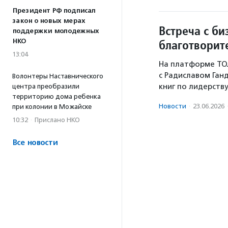
Президент РФ подписал
закон о новых мерах
Встреча с би
поддержки молодежных
НКО
благотворит
13:04
На платформе ТОЛ
с Радиславом Ган
Волонтеры Наставнического
книг по лидерству
центра преобразили
территорию дома ребенка
Новости
·
23.06.2026
при колонии в Можайске
10:32
·
Прислано НКО
Все новости