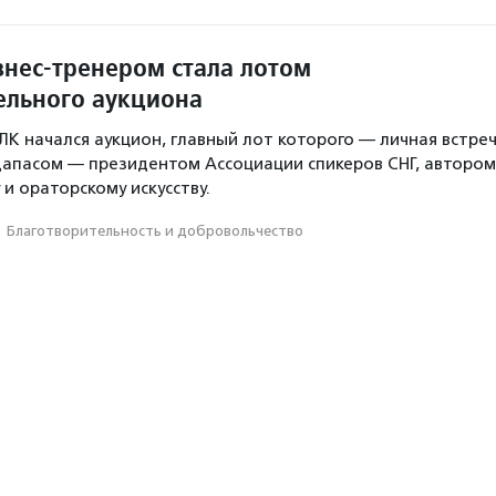
знес-тренером стала лотом
ельного аукциона
К начался аукцион, главный лот которого — личная встре
дапасом — президентом Ассоциации спикеров СНГ, автором
 и ораторскому искусству.
·
Благотвори­тель­ность и доброволь­чест­во