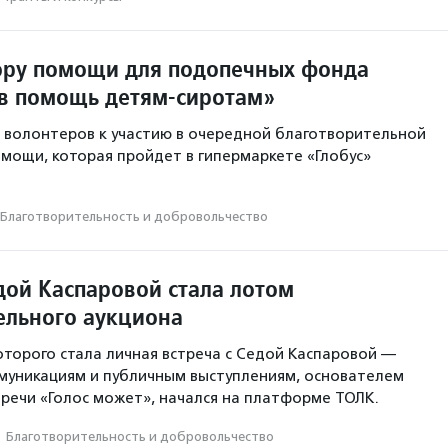
ору помощи для подопечных фонда
в помощь детям-сиротам»
 волонтеров к участию в очередной благотворительной
омощи, которая пройдет в гипермаркете «Глобус»
Благотвори­тель­ность и доброволь­чест­во
дой Каспаровой стала лотом
ельного аукциона
оторого стала личная встреча с Седой Каспаровой —
муникациям и публичным выступлениям, основателем
речи «Голос может», начался на платформе ТОЛК.
·
Благотвори­тель­ность и доброволь­чест­во