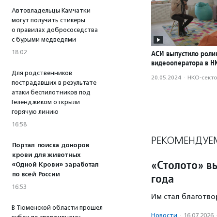
Автовладельцы Камчатки
могут получить стикеры
о правилах добрососедства
с бурыми медведями
18:02
АСИ выпустило роли
видеооператора в Н
Для родственников
20.05.2024
·
НКО-сект
пострадавших в результате
атаки беспилотников под
Геленджиком открыли
горячую линию
16:58
РЕКОМЕНДУЕ
Портал поиска доноров
крови для животных
«Столото» в
«Одной Крови» заработал
по всей России
года
16:53
Им стал благотво
В Тюменской области прошел
Новости
·
16.07.2026