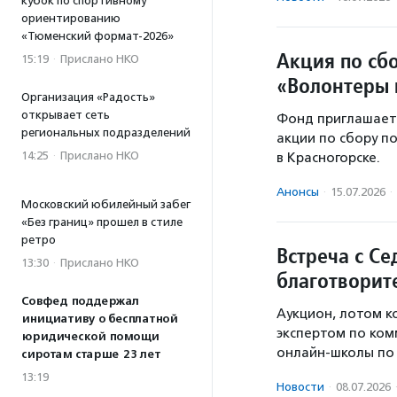
кубок по спортивному
ориентированию
«Тюменский формат-2026»
Акция по сб
15:19
·
Прислано НКО
«Волонтеры 
Организация «Радость»
открывает сеть
Фонд приглашает
региональных подразделений
акции по сбору п
14:25
·
Прислано НКО
в Красногорске.
Анонсы
·
15.07.2026
·
Московский юбилейный забег
«Без границ» прошел в стиле
ретро
Встреча с Се
13:30
·
Прислано НКО
благотворит
Совфед поддержал
Аукцион, лотом к
инициативу о бесплатной
экспертом по ком
юридической помощи
онлайн-школы по 
сиротам старше 23 лет
13:19
Новости
·
08.07.2026