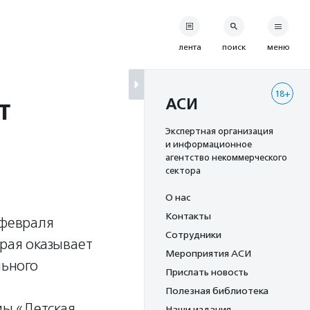
лента
поиск
меню
18+
т
АСИ
Экспертная организация
и информационное
агентство некоммерческого
сектора
О нас
Контакты
 февраля
Сотрудники
орая оказывает
Мероприятия АСИ
ьного
Прислать новость
Полезная библиотека
мы «Детская
Наши издания