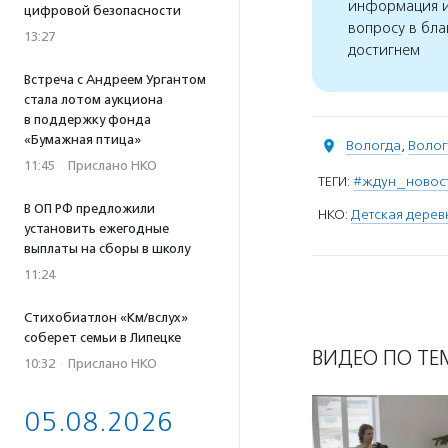
информация и
цифровой безопасности
вопросу в бла
13:27
достигнем
Встреча с Андреем Ургантом
стала лотом аукциона
в поддержку фонда
«Бумажная птица»
Вологда
,
Волог
11:45
·
Прислано НКО
ТЕГИ:
#ждун_новос
В ОП РФ предложили
НКО:
Детская деревн
установить ежегодные
выплаты на сборы в школу
11:24
Стихобиатлон «Км/вслух»
соберет семьи в Липецке
ВИДЕО ПО ТЕ
10:32
·
Прислано НКО
05.08.2026