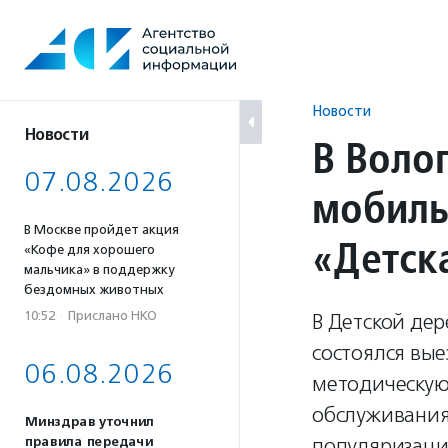
Перейти
к
содержанию
Новости
Новости
В Воло
07.08.2026
мобиль
В Москве пройдет акция
«Детск
«Кофе для хорошего
мальчика» в поддержку
бездомных животных
10:52
·
Прислано НКО
В Детской дер
состоялся вые
06.08.2026
методическую
обслуживания
Минздрав уточнил
популяризаци
правила передачи