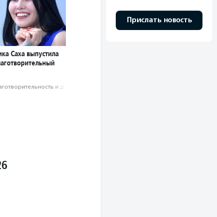
Прислать новость
ика Саха выпустила
лаготворительный
аготвори­тель­ность и доброволь­чест­во
26