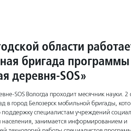
годской области работае
ная бригада программы
ая деревня-SOS»
евне-SOS Вологда проходит месячник науки. 2
зд в город Белозерск мобильной бригады, кот
 поддержку специалистам учреждений социал
 населения, занимается информированием и
ей технологий работы специалистов програм