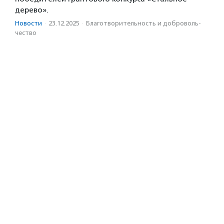
дерево».
Новости
·
23.12.2025
·
Благотвори­тель­ность и доброволь­
чест­во