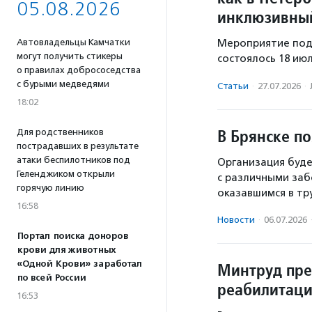
05.08.2026
инклюзивный
Автовладельцы Камчатки
Мероприятие под
могут получить стикеры
состоялось 18 ию
о правилах добрососедства
с бурыми медведями
Статьи
·
27.07.2026
·
18:02
В Брянске п
Для родственников
пострадавших в результате
атаки беспилотников под
Организация буде
Геленджиком открыли
с различными заб
горячую линию
оказавшимся в тр
16:58
Новости
·
06.07.2026
Портал поиска доноров
крови для животных
«Одной Крови» заработал
Минтруд пре
по всей России
реабилитаци
16:53