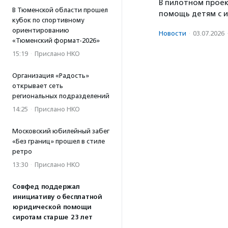
В пилотном проек
В Тюменской области прошел
помощь детям с 
кубок по спортивному
ориентированию
Новости
·
03.07.2026
«Тюменский формат-2026»
15:19
·
Прислано НКО
Организация «Радость»
открывает сеть
региональных подразделений
14:25
·
Прислано НКО
Московский юбилейный забег
«Без границ» прошел в стиле
ретро
13:30
·
Прислано НКО
Совфед поддержал
инициативу о бесплатной
юридической помощи
сиротам старше 23 лет