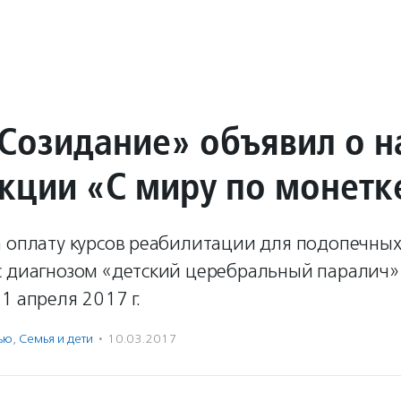
Созидание» объявил о н
акции «С миру по монетк
а оплату курсов реабилитации для подопечны
с диагнозом «детский церебральный паралич»
1 апреля 2017 г.
ью
,
Семья и дети
·
10.03.2017