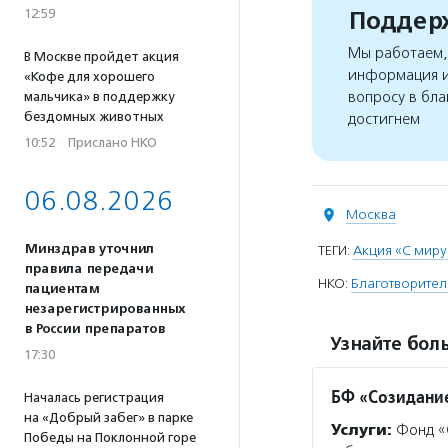
Поддерж
12:59
Мы работаем, 
В Москве пройдет акция
информация и
«Кофе для хорошего
вопросу в бла
мальчика» в поддержку
бездомных животных
достигнем
10:52
·
Прислано НКО
06.08.2026
Москва
Минздрав уточнил
ТЕГИ:
Акция «С миру
правила передачи
НКО:
Благотворител
пациентам
незарегистрированных
в России препаратов
Узнайте боль
17:30
БФ «Созидани
Началась регистрация
на «Добрый забег» в парке
Услуги:
Фонд «С
Победы на Поклонной горе