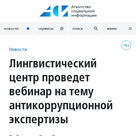
Перейти
к
содержанию
новости
сервисы
поиск
меню
18+
Новости
Лингвистический
центр проведет
вебинар на тему
антикоррупционной
экспертизы