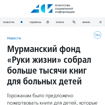
Перейти
к
содержанию
новости
сервисы
поиск
меню
18+
Новости
Мурманский фонд
«Руки жизни» собрал
больше тысячи книг
для больных детей
Горожанам было предложено
пожертвовать книги для детей, которые